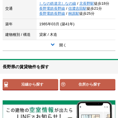
しなの鉄道北しなの線
/
北長野駅
徒歩18分
交通
長野電鉄長野線
/
信濃吉田駅
徒歩21分
長野電鉄長野線
/
桐原駅
徒歩25分
築年
1985年03月 (築41年)
建物種別 / 構造
貸家 / 木造
開く
長野県の賃貸物件を探す
沿線から探す
住所から探す