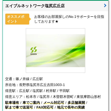
エイブルネットワーク塩尻広丘店
オススメポ
お客様のお部屋探しのNo.1サポーターを目指
イント
しております★
交通：
篠ノ井線 / 広丘駅
所在地：
長野県塩尻市広丘吉田1003-1
得意駅：
広丘駅 / 塩尻駅 / 村井駅 / 平田駅
得意エリア：
松本市 / 塩尻市 / 木曽郡木曽町 / 東筑摩郡山形村
駐車場有
車でご案内
メール対応可
多店舗展開
駅まで車で送迎可
FAX対応可
地元で長年の実績