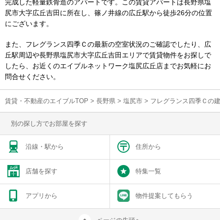
完成した軽量鉄骨造のアパートです。この賃貸アパートは長野県塩
尻市大字広丘吉田に所在し、篠ノ井線の広丘駅から徒歩26分の位置
にございます。
また、フレグランス四季Ｃの最新の空室状況のご確認でしたり、広
丘駅周辺や長野県塩尻市大字広丘吉田エリアで賃貸物件をお探しで
したら、お近くのエイブルネットワーク塩尻広丘店までお気軽にお
問合せください。
賃貸・不動産のエイブルTOP
>
長野県
>
塩尻市
>
フレグランス四季Ｃの
別の探し方でお部屋を探す
沿線・駅から
住所から
店舗を探す
特集一覧
アプリから
物件提案してもらう