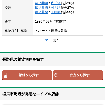
篠ノ井線
/
広丘駅
徒歩26分
交通
篠ノ井線
/
村井駅
徒歩27分
篠ノ井線
/
平田駅
徒歩55分
築年
1990年02月 (築36年)
建物種別 / 構造
アパート / 軽量鉄骨造
開く
長野県の賃貸物件を探す
沿線から探す
住所から探す
塩尻市周辺が得意なエイブル店舗