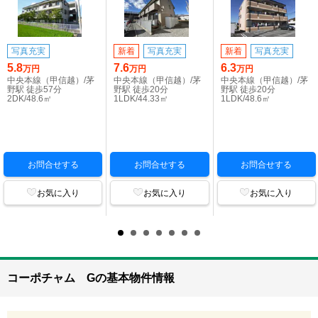
写真充実
新着
写真充実
新着
写真充実
5.8
7.6
6.3
万円
万円
万円
中央本線（甲信越）/茅
中央本線（甲信越）/茅
中央本線（甲信越）/茅
野駅 徒歩57分
野駅 徒歩20分
野駅 徒歩20分
2DK/48.6㎡
1LDK/44.33㎡
1LDK/48.6㎡
お問合せする
お問合せする
お問合せする
お気に入り
お気に入り
お気に入り
コーポチャム Gの基本物件情報