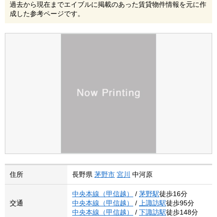
過去から現在までエイブルに掲載のあった賃貸物件情報を元に作
成した参考ページです。
住所
長野県
茅野市
宮川
中河原
中央本線（甲信越）
/
茅野駅
徒歩16分
交通
中央本線（甲信越）
/
上諏訪駅
徒歩95分
中央本線（甲信越）
/
下諏訪駅
徒歩148分