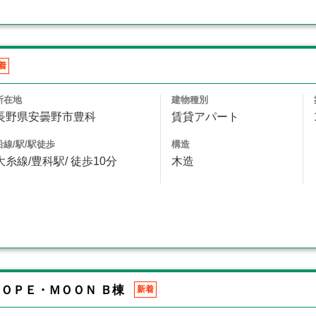
着
所在地
建物種別
長野県安曇野市豊科
賃貸アパート
沿線/駅/駅徒歩
構造
大糸線/豊科駅/ 徒歩10分
木造
ＯＰＥ・ＭＯＯＮ Ｂ棟
新着