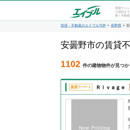
賃貸マンシ
ら現在まで
索！不動産
賃貸・不動産のエイブルTOP
長野県
安
安曇野市の賃貸
1102
件の建物物件が見つか
Ｒｉｖａｇｅ
賃貸アパート