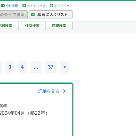
会社情報
サイトマップ
トップページ
3
4
…
37
>
詳細を見る
築年
2004年04月（築22年）