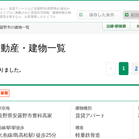
ョン・賃貸アパートなど安曇野市(長野県)の過去か
エイブルに掲載された賃貸住宅情報・建物情報を検
賃貸を探すなら、お部屋探しのエイブル
曇野市の建物一覧
不動産・建物一覧
<
1
2
りました。
新着
所在地
建物種別
長野県安曇野市豊科高家
賃貸アパート
沿線/駅/駅徒歩
構造
大糸線/島高松駅/ 徒歩25分
軽量鉄骨造