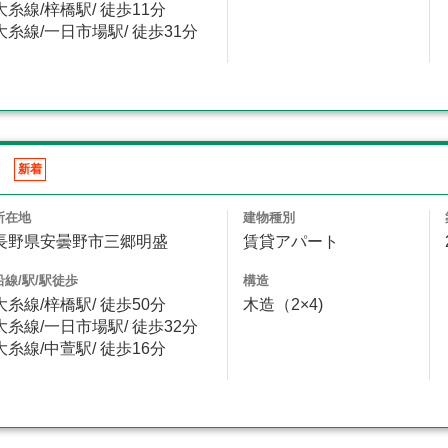
大糸線/梓橋駅/ 徒歩11分
大糸線/一日市場駅/ 徒歩31分
新着
所在地
建物種別
長野県安曇野市三郷明盛
賃貸アパート
沿線/駅/駅徒歩
構造
大糸線/梓橋駅/ 徒歩50分
木造（2×4)
大糸線/一日市場駅/ 徒歩32分
大糸線/中萱駅/ 徒歩16分