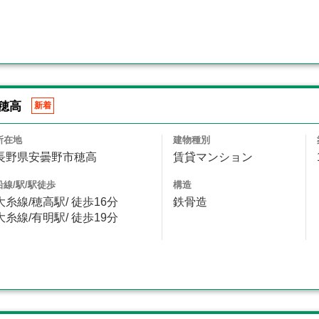
穂高
新着
所在地
建物種別
長野県安曇野市穂高
賃貸マンション
沿線/駅/駅徒歩
構造
大糸線/穂高駅/ 徒歩16分
鉄骨造
大糸線/有明駅/ 徒歩19分