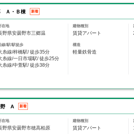
郷 Ａ・Ｂ棟
新着
所在地
建物種別
長野県安曇野市三郷温
賃貸アパート
沿線/駅/駅徒歩
構造
大糸線/梓橋駅/ 徒歩35分
軽量鉄骨造
大糸線/一日市場駅/ 徒歩25分
大糸線/中萱駅/ 徒歩38分
野 A
新着
所在地
建物種別
長野県安曇野市穂高柏原
賃貸アパート