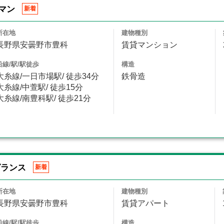
マン
新着
所在地
建物種別
長野県安曇野市豊科
賃貸マンション
沿線/駅/駅徒歩
構造
大糸線/一日市場駅/ 徒歩34分
鉄骨造
大糸線/中萱駅/ 徒歩15分
大糸線/南豊科駅/ 徒歩21分
グランス
新着
所在地
建物種別
長野県安曇野市豊科
賃貸アパート
沿線/駅/駅徒歩
構造