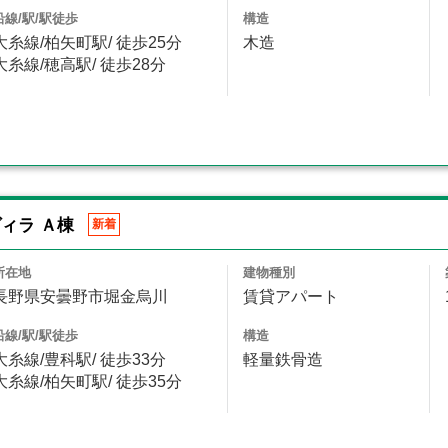
沿線/駅/駅徒歩
構造
大糸線/柏矢町駅/ 徒歩25分
木造
大糸線/穂高駅/ 徒歩28分
ィラ Ａ棟
新着
所在地
建物種別
長野県安曇野市堀金烏川
賃貸アパート
沿線/駅/駅徒歩
構造
大糸線/豊科駅/ 徒歩33分
軽量鉄骨造
大糸線/柏矢町駅/ 徒歩35分