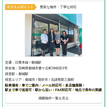
オススメポイント
豊富な物件・丁寧な対応
交通：
日豊本線 / 都城駅
所在地：
宮崎県都城市妻ケ丘町39街区3号
得意駅：
都城駅
得意エリア：
都城市 / 曽於市 / 北諸県郡三股町
駐車場有
車でご案内
メール対応可
多店舗展開
駅まで車で送迎可
駅から近い
FAX対応可
地元で長年の実績
掲載物件一覧を見る