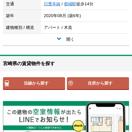
交通
日豊本線
/
都城駅
徒歩14分
築年
2020年08月 (築6年)
建物種別 / 構造
アパート / 木造
開く
宮崎県の賃貸物件を探す
沿線から探す
住所から探す