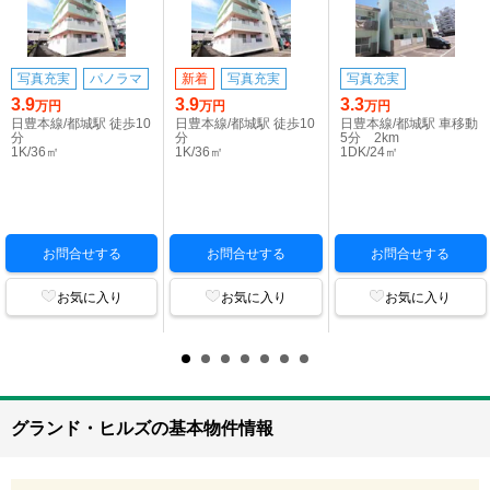
写真充実
パノラマ
新着
写真充実
写真充実
3.9
3.9
3.3
万円
万円
万円
日豊本線/都城駅 徒歩10
日豊本線/都城駅 徒歩10
日豊本線/都城駅 車移動
分
分
5分 2km
1K/36㎡
1K/36㎡
1DK/24㎡
お問合せする
お問合せする
お問合せする
お気に入り
お気に入り
お気に入り
グランド・ヒルズの基本物件情報