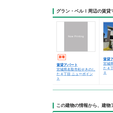
グラン・ベルⅠ周辺の賃貸
新着
賃貸
宮城
賃貸アパート
た４
宮城県名取市杜せきのし
Ⅱ
た４丁目 ニューポイン
ト
この建物の情報から、建物