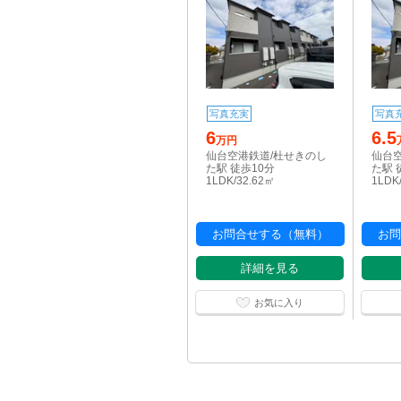
写真充実
写真
6
6.5
万円
仙台空港鉄道/杜せきのし
仙台
た駅 徒歩10分
た駅 
1LDK/32.62㎡
1LDK
お問合せする（無料）
お問
詳細を見る
お気に入り