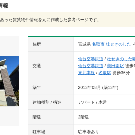
情報
あった賃貸物件情報を元に作成した参考ページです。
住所
宮城県
名取市
杜せきのした
仙台空港鉄道
/
杜せきのした
交通
仙台空港鉄道
/
美田園駅
徒歩
東北本線
/
名取駅
徒歩36分
築年
2013年08月 (築13年)
建物種別 / 構造
アパート / 木造
階建
2階建
駐車場
駐車場あり