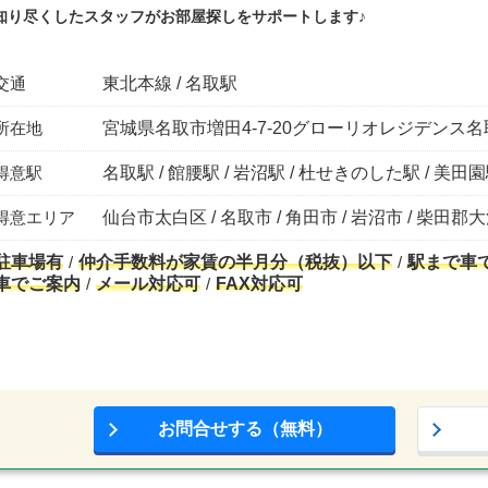
知り尽くしたスタッフがお部屋探しをサポートします♪
交通
東北本線 / 名取駅
所在地
宮城県名取市増田4-7-20グローリオレジデンス名取
得意駅
名取駅 / 館腰駅 / 岩沼駅 / 杜せきのした駅 / 美田
得意エリア
仙台市太白区 / 名取市 / 角田市 / 岩沼市 / 柴田郡
駐車場有
仲介手数料が家賃の半月分（税抜）以下
駅まで車
車でご案内
メール対応可
FAX対応可
お問合せする（無料）