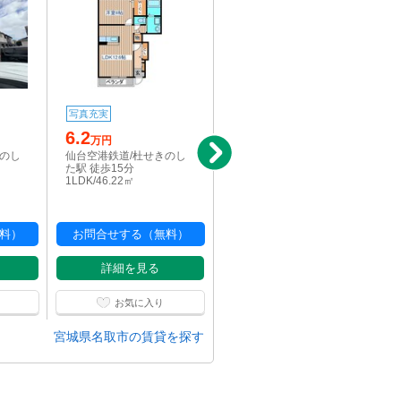
写真充実
写真充実
6.2
5.4
万円
万円
きのし
仙台空港鉄道/杜せきのし
仙台空港鉄道/杜せきのし
た駅 徒歩15分
た駅 徒歩13分
1LDK/46.22㎡
1LDK/45.12㎡
料）
お問合せする（無料）
お問合せする（無料）
詳細を見る
詳細を見る
お気に入り
お気に入り
宮城県名取市の賃貸を探す