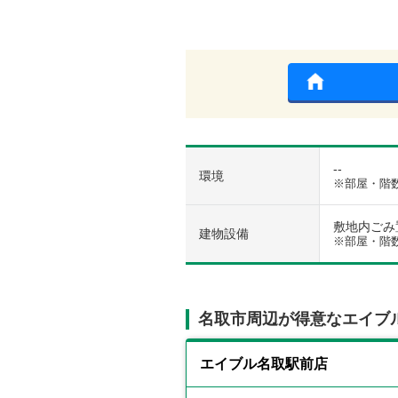
--
環境
※部屋・階
敷地内ごみ置き
建物設備
※部屋・階
名取市周辺が得意なエイブ
エイブル名取駅前店