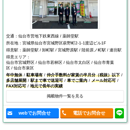
交通：
仙台市営地下鉄東西線 / 薬師堂駅
所在地：
宮城県仙台市宮城野区萩野町2-1-1渡辺ビル1F
得意駅：
薬師堂駅 / 卸町駅 / 宮城野原駅 / 陸前原ノ町駅 / 連坊駅
得意エリア：
仙台市宮城野区 / 仙台市若林区 / 仙台市太白区 / 仙台市青葉
区 / 仙台市泉区
年中無休
駐車場有
仲介手数料が家賃の半月分（税抜）以下
多店舗展開
駅まで車で送迎可
車でご案内
メール対応可
FAX対応可
地元で長年の実績
掲載物件一覧を見る
webでお問合せ
電話でお問合せ