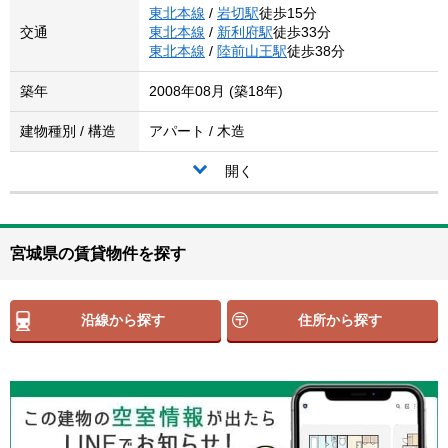
東北本線
/
岩切駅
徒歩15分
交通
東北本線
/
新利府駅
徒歩33分
東北本線
/
陸前山王駅
徒歩38分
築年
2008年08月 (築18年)
建物種別 / 構造
アパート / 木造
開く
宮城県の賃貸物件を探す
沿線から探す
住所から探す