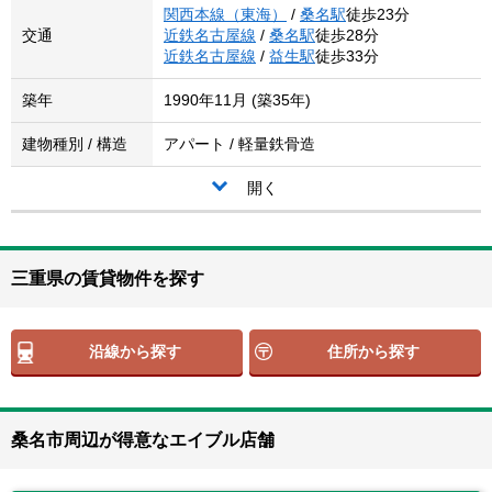
関西本線（東海）
/
桑名駅
徒歩23分
交通
近鉄名古屋線
/
桑名駅
徒歩28分
近鉄名古屋線
/
益生駅
徒歩33分
築年
1990年11月 (築35年)
建物種別 / 構造
アパート / 軽量鉄骨造
開く
三重県の賃貸物件を探す
沿線から探す
住所から探す
桑名市周辺が得意なエイブル店舗