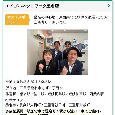
エイブルネットワーク桑名店
オススメポ
桑名の中心地！東西南北に物件を網羅♪ぜひお
イント
立ち寄り下さいませ
交通：
近鉄名古屋線 / 桑名駅
所在地：
三重県桑名市寿町３丁目73
得意駅：
桑名駅 / 益生駅 / 近鉄長島駅 / 近鉄弥富駅 / 西桑名駅
得意エリア：
桑名市 / 員弁郡東員町 / 三重郡朝日町 / 三重郡川越町
多店舗展開
駅まで車で送迎可
駅から近い
車でご案内