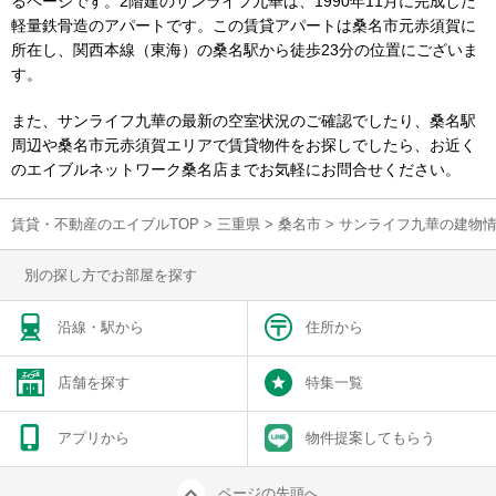
るページです。2階建のサンライフ九華は、1990年11月に完成した
軽量鉄骨造のアパートです。この賃貸アパートは桑名市元赤須賀に
所在し、関西本線（東海）の桑名駅から徒歩23分の位置にございま
す。
また、サンライフ九華の最新の空室状況のご確認でしたり、桑名駅
周辺や桑名市元赤須賀エリアで賃貸物件をお探しでしたら、お近く
のエイブルネットワーク桑名店までお気軽にお問合せください。
賃貸・不動産のエイブルTOP
>
三重県
>
桑名市
>
サンライフ九華の建物
別の探し方でお部屋を探す
沿線・駅から
住所から
店舗を探す
特集一覧
アプリから
物件提案してもらう
ページの先頭へ