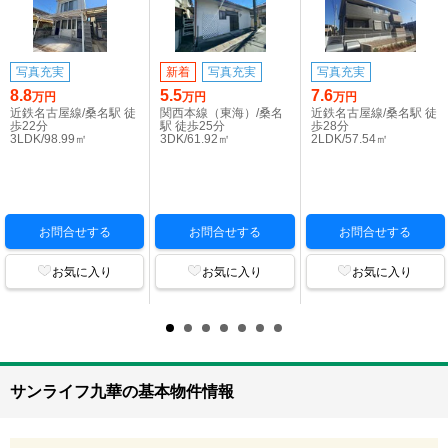
写真充実
新着
写真充実
写真充実
8.8
5.5
7.6
万円
万円
万円
近鉄名古屋線/桑名駅 徒
関西本線（東海）/桑名
近鉄名古屋線/桑名駅 徒
歩22分
駅 徒歩25分
歩28分
3LDK/98.99㎡
3DK/61.92㎡
2LDK/57.54㎡
お問合せする
お問合せする
お問合せする
お気に入り
お気に入り
お気に入り
サンライフ九華の基本物件情報