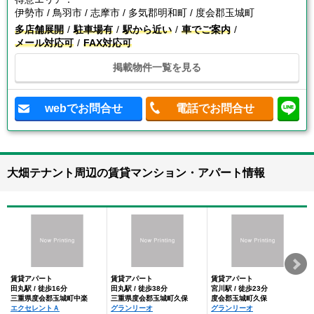
伊勢市 / 鳥羽市 / 志摩市 / 多気郡明和町 / 度会郡玉城町
多店舗展開
駐車場有
駅から近い
車でご案内
メール対応可
FAX対応可
掲載物件一覧を見る
webでお問合せ
電話でお問合せ
大畑テナント周辺の賃貸マンション・アパート情報
賃貸アパート
賃貸アパート
賃貸アパート
田丸駅 / 徒歩16分
田丸駅 / 徒歩38分
宮川駅 / 徒歩23分
三重県度会郡玉城町中楽
三重県度会郡玉城町久保
度会郡玉城町久保
エクセレントＡ
グランリーオ
グランリーオ