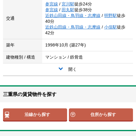
参宮線
/
宮川駅
徒歩24分
参宮線
/
田丸駅
徒歩38分
近鉄山田線・鳥羽線・志摩線
/
明野駅
徒歩
交通
40分
近鉄山田線・鳥羽線・志摩線
/
小俣駅
徒歩
42分
築年
1998年10月 (築27年)
建物種別 / 構造
マンション / 鉄骨造
開く
三重県の賃貸物件を探す
沿線から探す
住所から探す