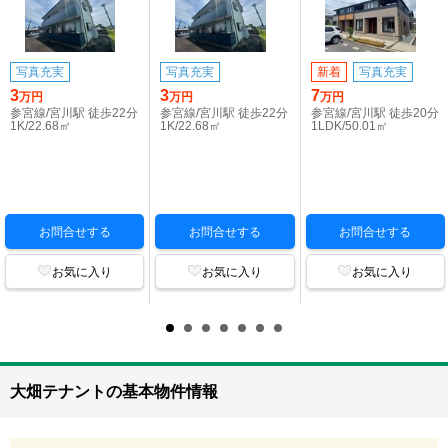
写真充実
写真充実
新着
写真充実
3
3
7
万円
万円
万円
参宮線/宮川駅 徒歩22分
参宮線/宮川駅 徒歩22分
参宮線/宮川駅 徒歩20分
1K/22.68㎡
1K/22.68㎡
1LDK/50.01㎡
お問合せする
お問合せする
お問合せする
お気に入り
お気に入り
お気に入り
大畑テナントの基本物件情報