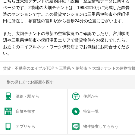
こちらは大畑テナントの建物詳細・設備・空室情報データに関する
ページです。2階建の大畑テナントは、1998年10月に完成した鉄骨
造のマンションです。この賃貸マンションは三重県伊勢市小俣町湯
田に所在し、参宮線の宮川駅から徒歩24分の位置にございます。
また、大畑テナントの最新の空室状況のご確認でしたり、宮川駅周
辺や三重県伊勢市小俣町湯田エリアで賃貸物件をお探しでしたら、
お近くのエイブルネットワーク伊勢店までお気軽にお問合せくださ
い。
賃貸・不動産のエイブルTOP
>
三重県
>
伊勢市
>
大畑テナントの建物情
別の探し方でお部屋を探す
沿線・駅から
住所から
店舗を探す
特集一覧
アプリから
物件提案してもらう