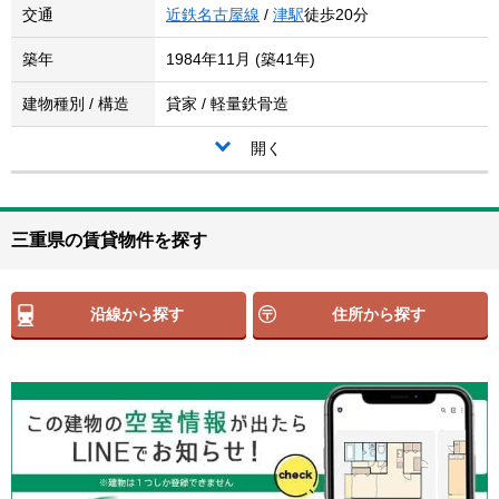
交通
近鉄名古屋線
/
津駅
徒歩20分
築年
1984年11月 (築41年)
建物種別 / 構造
貸家 / 軽量鉄骨造
開く
三重県の賃貸物件を探す
沿線から探す
住所から探す