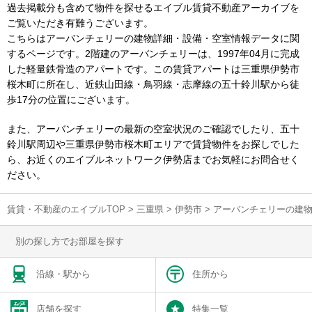
過去掲載分も含めて物件を探せるエイブル賃貸不動産アーカイブを
ご覧いただき有難うございます。
こちらはアーバンチェリーの建物詳細・設備・空室情報データに関
するページです。2階建のアーバンチェリーは、1997年04月に完成
した軽量鉄骨造のアパートです。この賃貸アパートは三重県伊勢市
桜木町に所在し、近鉄山田線・鳥羽線・志摩線の五十鈴川駅から徒
歩17分の位置にございます。
また、アーバンチェリーの最新の空室状況のご確認でしたり、五十
鈴川駅周辺や三重県伊勢市桜木町エリアで賃貸物件をお探しでした
ら、お近くのエイブルネットワーク伊勢店までお気軽にお問合せく
ださい。
賃貸・不動産のエイブルTOP
>
三重県
>
伊勢市
>
アーバンチェリーの建
別の探し方でお部屋を探す
沿線・駅から
住所から
店舗を探す
特集一覧