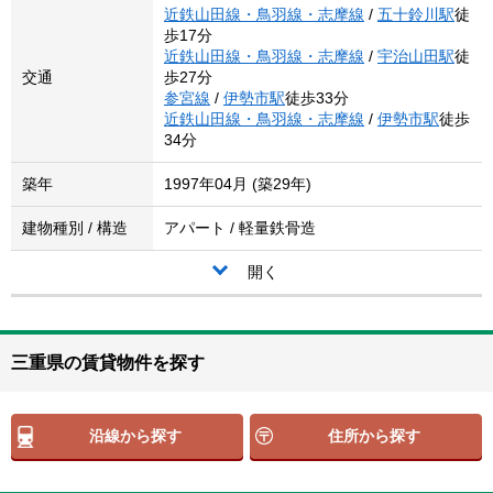
近鉄山田線・鳥羽線・志摩線
/
五十鈴川駅
徒
歩17分
近鉄山田線・鳥羽線・志摩線
/
宇治山田駅
徒
交通
歩27分
参宮線
/
伊勢市駅
徒歩33分
近鉄山田線・鳥羽線・志摩線
/
伊勢市駅
徒歩
34分
築年
1997年04月 (築29年)
建物種別 / 構造
アパート / 軽量鉄骨造
開く
三重県の賃貸物件を探す
沿線から探す
住所から探す