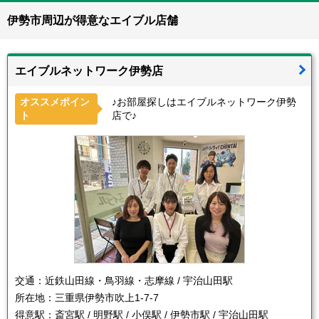
伊勢市周辺が得意なエイブル店舗
エイブルネットワーク伊勢店
オススメポイン
♪お部屋探しはエイブルネットワーク伊勢
ト
店で♪
交通：
近鉄山田線・鳥羽線・志摩線 / 宇治山田駅
所在地：
三重県伊勢市吹上1-7-7
得意駅：
斎宮駅 / 明野駅 / 小俣駅 / 伊勢市駅 / 宇治山田駅