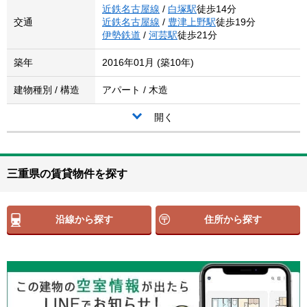
近鉄名古屋線
/
白塚駅
徒歩14分
交通
近鉄名古屋線
/
豊津上野駅
徒歩19分
伊勢鉄道
/
河芸駅
徒歩21分
築年
2016年01月 (築10年)
建物種別 / 構造
アパート / 木造
開く
三重県の賃貸物件を探す
沿線から探す
住所から探す