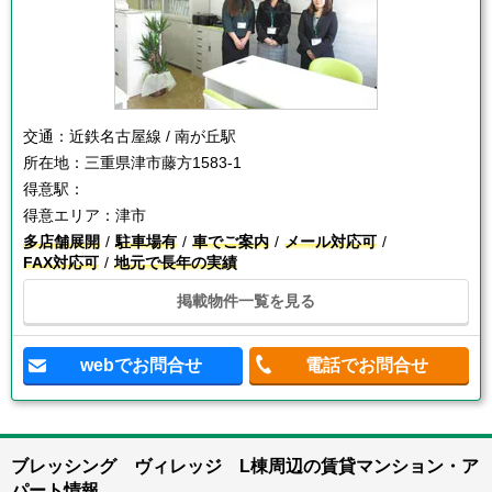
交通：
近鉄名古屋線 / 南が丘駅
所在地：
三重県津市藤方1583-1
得意駅：
得意エリア：
津市
多店舗展開
駐車場有
車でご案内
メール対応可
FAX対応可
地元で長年の実績
掲載物件一覧を見る
webでお問合せ
電話でお問合せ
ブレッシング ヴィレッジ L棟周辺の賃貸マンション・ア
パート情報