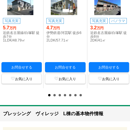
写真充実
写真充実
写真充実
パノラマ
5.7
4.7
3.2
万円
万円
万円
近鉄名古屋線/白塚駅 徒
伊勢鉄道/河芸駅 徒歩6
近鉄名古屋線/白塚駅 徒
歩7分
分
歩8分
1LDK/48.79㎡
2LDK/57.71㎡
2DK/41㎡
お問合せする
お問合せする
お問合せする
お気に入り
お気に入り
お気に入り
ブレッシング ヴィレッジ L棟の基本物件情報