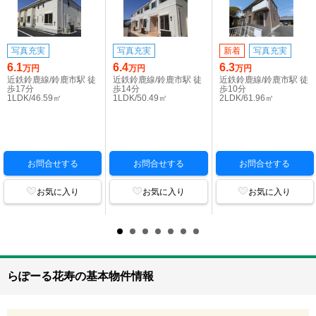
写真充実
写真充実
新着
写真充実
6.1
6.4
6.3
万円
万円
万円
近鉄鈴鹿線/鈴鹿市駅 徒
近鉄鈴鹿線/鈴鹿市駅 徒
近鉄鈴鹿線/鈴鹿市駅 徒
歩17分
歩14分
歩10分
1LDK/46.59㎡
1LDK/50.49㎡
2LDK/61.96㎡
お問合せする
お問合せする
お問合せする
お気に入り
お気に入り
お気に入り
らぽーる花寿の基本物件情報