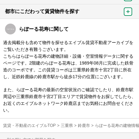
都市にこだわって賃貸物件を探す
らぽーる花寿に関して
過去掲載分も含めて物件を探せるエイブル賃貸不動産アーカイブを
ご覧いただき有難うございます。
こちらはらぽーる花寿の建物詳細・設備・空室情報データに関する
ページです。2階建のらぽーる花寿は、1989年08月に完成した鉄骨
造のコーポです。この賃貸コーポは三重県鈴鹿市十宮2丁目に所在
し、近鉄鈴鹿線の鈴鹿市駅から徒歩17分の位置にございます。
また、らぽーる花寿の最新の空室状況のご確認でしたり、鈴鹿市駅
周辺や三重県鈴鹿市十宮2丁目エリアで賃貸物件をお探しでしたら、
お近くのエイブルネットワーク鈴鹿店までお気軽にお問合せくださ
い。
賃貸・不動産のエイブルTOP
>
三重県
>
鈴鹿市
>
らぽーる花寿の建物情