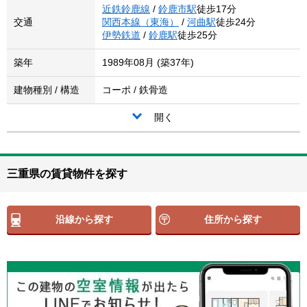
近鉄鈴鹿線
/
鈴鹿市駅
徒歩17分
交通
関西本線（東海）
/
河曲駅
徒歩24分
伊勢鉄道
/
鈴鹿駅
徒歩25分
築年
1989年08月 (築37年)
建物種別 / 構造
コーポ / 鉄骨造
開く
三重県の賃貸物件を探す
沿線から探す
住所から探す