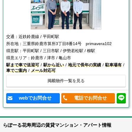
交通：
近鉄鈴鹿線 / 平田町駅
所在地：
三重県鈴鹿市算所3丁目8番14号 primavera102
得意駅：
平田町駅 / 三日市駅 / 伊勢若松駅 / 柳駅
得意エリア：
鈴鹿市 / 津市 / 亀山市
駅まで車で送迎可
駅から近い
地元で長年の実績
駐車場有
車でご案内
メール対応可
掲載物件一覧を見る
webでお問合せ
電話でお問合せ
らぽーる花寿周辺の賃貸マンション・アパート情報