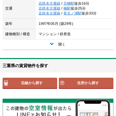
近鉄名古屋線
/
北楠駅
徒歩16分
交通
近鉄名古屋線
/
楠駅
徒歩25分
近鉄名古屋線
/
長太ノ浦駅
徒歩33分
築年
1997年05月 (築29年)
建物種別 / 構造
マンション / 鉄骨造
開く
三重県の賃貸物件を探す
沿線から探す
住所から探す