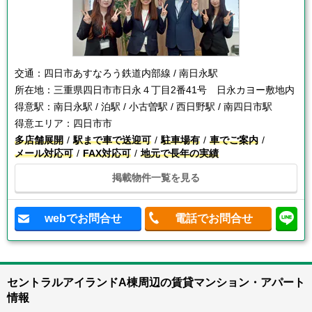
交通：
四日市あすなろう鉄道内部線 / 南日永駅
所在地：
三重県四日市市日永４丁目2番41号 日永カヨー敷地内
得意駅：
南日永駅 / 泊駅 / 小古曽駅 / 西日野駅 / 南四日市駅
得意エリア：
四日市市
多店舗展開
駅まで車で送迎可
駐車場有
車でご案内
メール対応可
FAX対応可
地元で長年の実績
掲載物件一覧を見る
webでお問合せ
電話でお問合せ
セントラルアイランドA棟周辺の賃貸マンション・アパート
情報