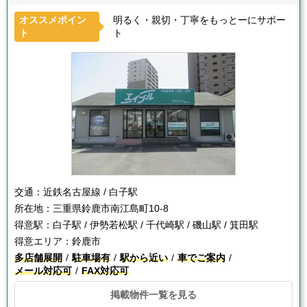
オススメポイン
明るく・親切・丁寧をもっとーにサポー
ト
ト
交通：
近鉄名古屋線 / 白子駅
所在地：
三重県鈴鹿市南江島町10-8
得意駅：
白子駅 / 伊勢若松駅 / 千代崎駅 / 磯山駅 / 箕田駅
得意エリア：
鈴鹿市
多店舗展開
駐車場有
駅から近い
車でご案内
メール対応可
FAX対応可
掲載物件一覧を見る