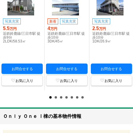
写真充実
新着
写真充実
写真充実
5.5
4
2.5
万円
万円
万円
近鉄鈴鹿線/三日市駅 徒
近鉄鈴鹿線/三日市駅 徒
近鉄鈴鹿線/三日市駅 徒
歩9分
歩10分
歩10分
2LDK/58.53㎡
3DK/45㎡
1DK/26.9㎡
お問合せする
お問合せする
お問合せする
お気に入り
お気に入り
お気に入り
Ｏｎｌｙ Ｏｎｅ Ⅰ棟の基本物件情報