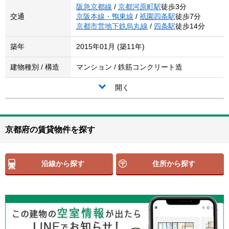
阪急京都線
/
京都河原町駅
徒歩3分
交通
京阪本線・鴨東線
/
祇園四条駅
徒歩7分
京都市営地下鉄烏丸線
/
四条駅
徒歩14分
築年
2015年01月 (築11年)
建物種別 / 構造
マンション / 鉄筋コンクリート造
開く
京都府の賃貸物件を探す
沿線から探す
住所から探す