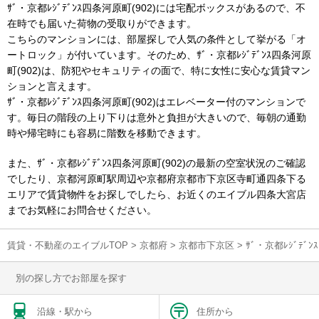
ｻﾞ・京都ﾚｼﾞﾃﾞﾝｽ四条河原町(902)には宅配ボックスがあるので、不
在時でも届いた荷物の受取りができます。
こちらのマンションには、部屋探しで人気の条件として挙がる「オ
ートロック」が付いています。そのため、ｻﾞ・京都ﾚｼﾞﾃﾞﾝｽ四条河原
町(902)は、防犯やセキュリティの面で、特に女性に安心な賃貸マン
ションと言えます。
ｻﾞ・京都ﾚｼﾞﾃﾞﾝｽ四条河原町(902)はエレベーター付のマンションで
す。毎日の階段の上り下りは意外と負担が大きいので、毎朝の通勤
時や帰宅時にも容易に階数を移動できます。
また、ｻﾞ・京都ﾚｼﾞﾃﾞﾝｽ四条河原町(902)の最新の空室状況のご確認
でしたり、京都河原町駅周辺や京都府京都市下京区寺町通四条下る
エリアで賃貸物件をお探しでしたら、お近くのエイブル四条大宮店
までお気軽にお問合せください。
賃貸・不動産のエイブルTOP
>
京都府
>
京都市下京区
>
ｻﾞ・京都ﾚｼﾞﾃﾞ
別の探し方でお部屋を探す
沿線・駅から
住所から