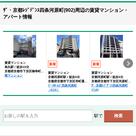
ｻﾞ・京都ﾚｼﾞﾃﾞﾝｽ四条河原町(902)周辺の賃貸マンション・
アパート情報
賃貸マンション
新着
新着
烏丸駅 / 徒歩10分
京都府京都市下京区御幸町通四条下る大寿町３９４丁目
賃貸マンション
賃貸マンション
雅マンション
京都河原町駅 / 徒歩3分
京都河原町駅 / 徒歩3分
京都府京都市下京区寺町通綾小路下る
京都府京都市下京区河原町通四条下る２丁目
ﾊﾟｰｸﾎｰﾑｽﾞ四条河原町
ｻﾞ･京都ﾚｼﾞﾃﾞﾝｽ四条河原町
（610）
(718)
駅で