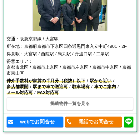
交通：
阪急京都線 / 大宮駅
所在地：
京都府京都市下京区四条通黒門東入立中町4901・2F
得意駅：
大宮駅 / 西院駅 / 烏丸駅 / 丹波口駅 / 二条駅
得意エリア：
京都市北区 / 京都市上京区 / 京都市左京区 / 京都市中京区 / 京都
市東山区
仲介手数料が家賃の半月分（税抜）以下
駅から近い
多店舗展開
駅まで車で送迎可
駐車場有
車でご案内
メール対応可
FAX対応可
掲載物件一覧を見る
webでお問合せ
電話でお問合せ