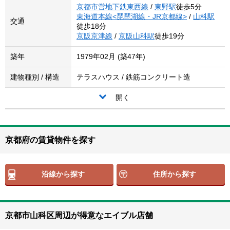
京都市営地下鉄東西線
/
東野駅
徒歩5分
東海道本線<琵琶湖線・JR京都線>
/
山科駅
交通
徒歩18分
京阪京津線
/
京阪山科駅
徒歩19分
築年
1979年02月 (築47年)
建物種別 / 構造
テラスハウス / 鉄筋コンクリート造
開く
京都府の賃貸物件を探す
沿線から探す
住所から探す
京都市山科区周辺が得意なエイブル店舗