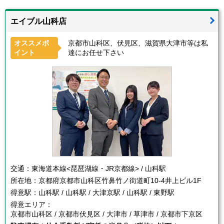
エイブル山科店
オススメポ
京都市山科区、伏見区、滋賀県大津市等は私
イント
達にお任せ下さい
交通：
東海道本線<琵琶湖線・JR京都線> / 山科駅
所在地：
京都府京都市山科区竹鼻竹ノ街道町10-4井上ビル1F
得意駅：
山科駅 / 山科駅 / 大津京駅 / 山科駅 / 東野駅
得意エリア：
京都市山科区 / 京都市伏見区 / 大津市 / 草津市 / 京都市下京区