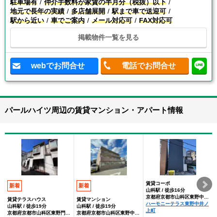
駐車場有
仲介手数料が家賃の半月分（税抜）以下
地元で長年の実績
多店舗展開
駅まで車で送迎可
駅から近い
車でご案内
メール対応可
FAX対応可
掲載物件一覧を見る
webでお問合せ
電話でお問合せ
パールハイツ周辺の賃貸マンション・アパート情報
賃貸コーポ
新着
新着
山科駅 / 徒歩16分
京都府京都市山科区東野中井ノ上町
賃貸テラスハウス
賃貸マンション
ハーモニーテラス東野中井ノ
山科駅 / 徒歩19分
山科駅 / 徒歩19分
上町
京都府京都市山科区東野門口町
京都府京都市山科区東野中井ノ上町