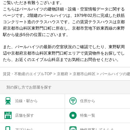
ご覧いただき有難うございます。
こちらはパールハイツの建物詳細・設備・空室情報データに関する
ページです。2階建のパールハイツは、1979年02月に完成した鉄筋
コンクリート造のテラスハウスです。この賃貸テラスハウスは京都
府京都市山科区東野門口町に所在し、京都市営地下鉄東西線の東野
駅から徒歩5分の位置にございます。
また、パールハイツの最新の空室状況のご確認でしたり、東野駅周
辺や京都府京都市山科区東野門口町エリアで賃貸物件をお探しでし
たら、お近くのエイブル山科店までお気軽にお問合せください。
賃貸・不動産のエイブルTOP
>
京都府
>
京都市山科区
>
パールハイツの
別の探し方でお部屋を探す
沿線・駅から
住所から
店舗を探す
特集一覧
アプリから
物件提案してもらう