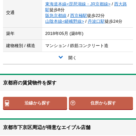
東海道本線<琵琶湖線・JR京都線>
/
西大路
駅
徒歩8分
交通
阪急京都線
/
西京極駅
徒歩22分
山陰本線<嵯峨野線>
/
丹波口駅
徒歩24分
築年
2018年05月 (築8年)
建物種別 / 構造
マンション / 鉄筋コンクリート造
開く
京都府の賃貸物件を探す
沿線から探す
住所から探す
京都市下京区周辺が得意なエイブル店舗