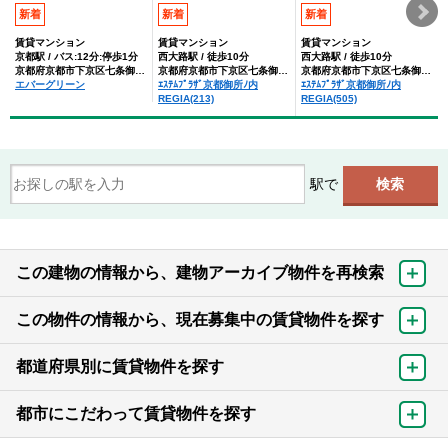
新着
新着
新着
賃貸マンション
賃貸マンション
賃貸マンション
京都駅 / バス:12分:停歩1分
西大路駅 / 徒歩10分
西大路駅 / 徒歩10分
京都府京都市下京区七条御所ノ内北町
京都府京都市下京区七条御所ノ内北町
京都府京都市下京区七条御所ノ内北町
エバーグリーン
ｴｽﾃﾑﾌﾟﾗｻﾞ京都御所ﾉ内
ｴｽﾃﾑﾌﾟﾗｻﾞ京都御所ﾉ内
REGIA(213)
REGIA(505)
駅で
この建物の情報から、建物アーカイブ物件を再検索
この物件の情報から、現在募集中の賃貸物件を探す
都道府県別に賃貸物件を探す
都市にこだわって賃貸物件を探す