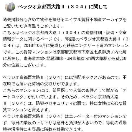
ベラジオ京都西大路Ⅱ（３０４）に関して
過去掲載分も含めて物件を探せるエイブル賃貸不動産アーカイブを
ご覧いただき有難うございます。
こちらはベラジオ京都西大路Ⅱ（３０４）の建物詳細・設備・空室
情報データに関するページです。9階建のベラジオ京都西大路Ⅱ（３
０４）は、2018年05月に完成した鉄筋コンクリート造のマンション
です。この賃貸マンションは京都府京都市下京区七条御所ノ内北町
に所在し、東海道本線<琵琶湖線・JR京都線>の西大路駅から徒歩8
分の位置にございます。
ベラジオ京都西大路Ⅱ（３０４）には宅配ボックスがあるので、不
在時でも届いた荷物の受取りができます。
こちらのマンションには、部屋探しで人気の条件として挙がる「オ
ートロック」が付いています。そのため、ベラジオ京都西大路
Ⅱ（３０４）は、防犯やセキュリティの面で、特に女性に安心な賃
貸マンションと言えます。
ベラジオ京都西大路Ⅱ（３０４）はエレベーター付のマンションで
す。毎日の階段の上り下りは意外と負担が大きいので、毎朝の通勤
時や帰宅時にも容易に階数を移動できます。