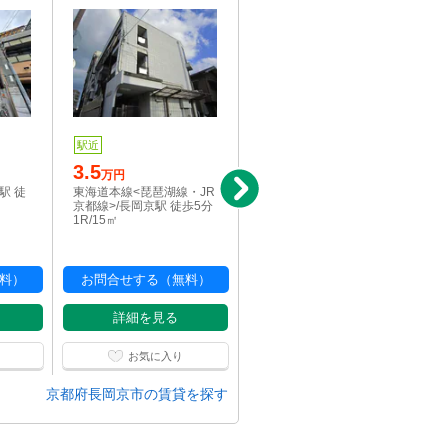
駅近
駅近
3.5
3.5
万円
万円
駅 徒
東海道本線<琵琶湖線・JR
東海道本線<琵琶湖線・JR
京都線>/長岡京駅 徒歩5分
京都線>/長岡京駅 徒歩5分
1R/15㎡
1R/15㎡
料）
お問合せする（無料）
お問合せする（無料）
詳細を見る
詳細を見る
お気に入り
お気に入り
京都府長岡京市の賃貸を探す