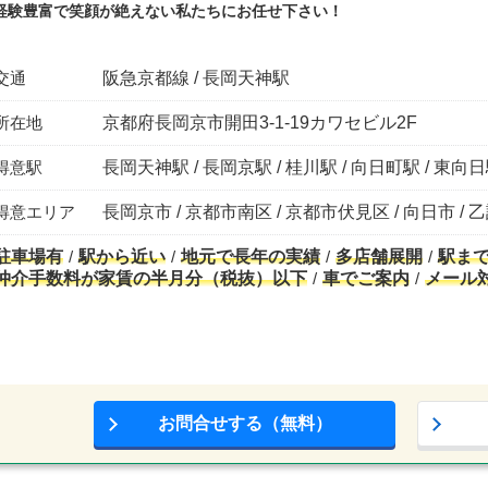
経験豊富で笑顔が絶えない私たちにお任せ下さい！
交通
阪急京都線 / 長岡天神駅
所在地
京都府長岡京市開田3-1-19カワセビル2F
得意駅
長岡天神駅 / 長岡京駅 / 桂川駅 / 向日町駅 / 東向
得意エリア
長岡京市 / 京都市南区 / 京都市伏見区 / 向日市 /
駐車場有
駅から近い
地元で長年の実績
多店舗展開
駅ま
仲介手数料が家賃の半月分（税抜）以下
車でご案内
メール
お問合せする（無料）