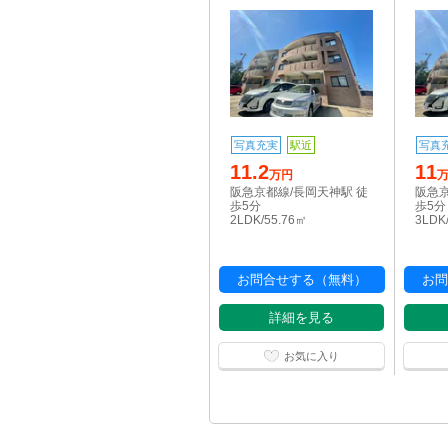
写真充実
駅近
写真
11.2
11
万円
阪急京都線/長岡天神駅 徒
阪急京
歩5分
歩5分
2LDK/55.76㎡
3LDK
お問合せする（無料）
お問
詳細を見る
お気に入り