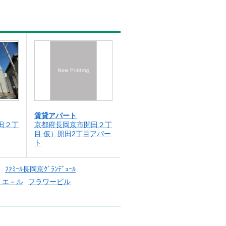
賃貸アパート
田２丁
京都府長岡京市開田２丁
目 仮）開田2丁目アパー
ト
ﾌｧﾐｰﾙ長岡京ｸﾞﾗﾝﾃﾞｭｰﾙ
ミエ－ル
フラワービル