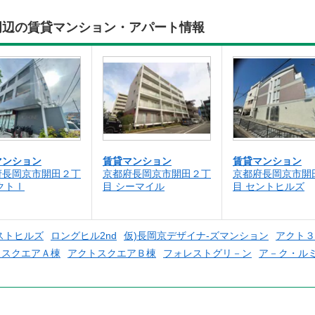
周辺の賃貸マンション・アパート情報
マンション
賃貸マンション
賃貸マンション
府長岡京市開田２丁
京都府長岡京市開田２丁
京都府長岡京市開
クトⅠ
目 シーマイル
目 セントヒルズ
ストヒルズ
ロングヒル2nd
仮)長岡京デザイナ-ズマンション
アクト３
トスクエアＡ棟
アクトスクエアＢ棟
フォレストグリ－ン
ア－ク・ル