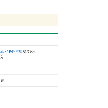
線>
/
長岡京駅
徒歩5分
6分
ト造