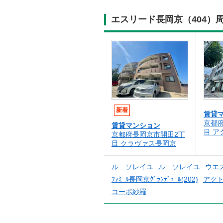
エスリード長岡京（404）
新着
賃貸
京都
賃貸マンション
目 ア
京都府長岡京市開田2丁
目 クラヴァス長岡京
ル ソレイユ
ル ソレイユ
ウエ
ﾌｧﾐｰﾙ長岡京ｸﾞﾗﾝﾃﾞｭｰﾙ(202)
アク
コーポ紗羅