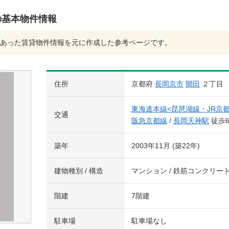
の基本物件情報
あった賃貸物件情報を元に作成した参考ページです。
住所
京都府
長岡京市
開田
２丁目
東海道本線<琵琶湖線・JR京都
交通
阪急京都線
/
長岡天神駅
徒歩
築年
2003年11月 (築22年)
建物種別 / 構造
マンション / 鉄筋コンクリー
階建
7階建
駐車場
駐車場なし