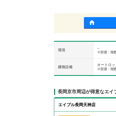
--
環境
※部屋・階
オートロック 
建物設備
※部屋・階
長岡京市周辺が得意なエイ
エイブル長岡天神店