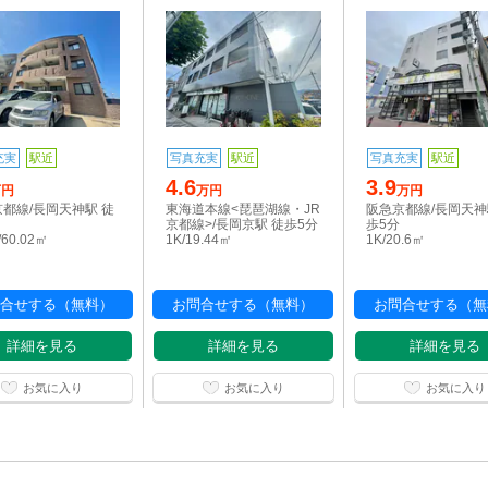
充実
駅近
写真充実
駅近
写真充実
駅近
4.6
3.9
万円
万円
万円
都線/長岡天神駅 徒
東海道本線<琵琶湖線・JR
阪急京都線/長岡天神
京都線>/長岡京駅 徒歩5分
歩5分
/60.02㎡
1K/19.44㎡
1K/20.6㎡
合せする（無料）
お問合せする（無料）
お問合せする（無
詳細を見る
詳細を見る
詳細を見る
お気に入り
お気に入り
お気に入り