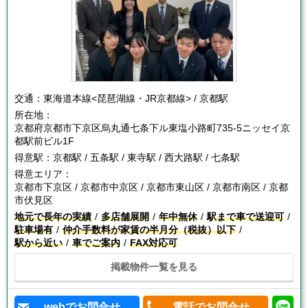
交通：
東海道本線<琵琶湖線・JR京都線> / 京都駅
所在地：
京都府京都市下京区烏丸通七条下ル東塩小路町735-5ニッセイ京
都駅前ビル1F
得意駅：
京都駅 / 五条駅 / 東寺駅 / 西大路駅 / 七条駅
得意エリア：
京都市下京区 / 京都市中京区 / 京都市東山区 / 京都市南区 / 京都
市伏見区
地元で長年の実績
多店舗展開
年中無休
駅まで車で送迎可
駐車場有
仲介手数料が家賃の半月分（税抜）以下
駅から近い
車でご案内
FAX対応可
掲載物件一覧を見る
webでお問合せ
電話でお問合せ