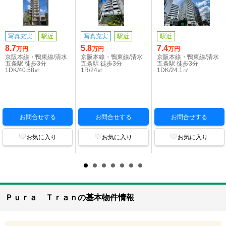
写真充実
駅近
写真充実
駅近
駅近
8.7
5.8
7.4
万円
万円
万円
京阪本線・鴨東線/清水
京阪本線・鴨東線/清水
京阪本線・鴨東線/清水
五条駅 徒歩3分
五条駅 徒歩3分
五条駅 徒歩3分
1DK/40.58㎡
1R/24㎡
1DK/24.1㎡
お問合せする
お問合せする
お問合せする
お気に入り
お気に入り
お気に入り
Ｐｕｒａ Ｔｒａｎの基本物件情報