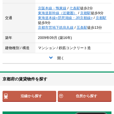
京阪本線・鴨東線
/
七条駅
徒歩2分
東海道新幹線（近畿圏）
/
京都駅
徒歩9分
交通
東海道本線<琵琶湖線・JR京都線>
/
京都駅
徒歩9分
京都市営地下鉄烏丸線
/
五条駅
徒歩13分
築年
2009年09月 (築16年)
建物種別 / 構造
マンション / 鉄筋コンクリート造
開く
京都府の賃貸物件を探す
沿線から探す
住所から探す