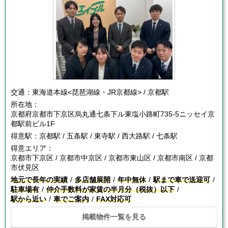
交通：
東海道本線<琵琶湖線・JR京都線> / 京都駅
所在地：
京都府京都市下京区烏丸通七条下ル東塩小路町735-5ニッセイ京
都駅前ビル1F
得意駅：
京都駅 / 五条駅 / 東寺駅 / 西大路駅 / 七条駅
得意エリア：
京都市下京区 / 京都市中京区 / 京都市東山区 / 京都市南区 / 京都
市伏見区
地元で長年の実績
多店舗展開
年中無休
駅まで車で送迎可
駐車場有
仲介手数料が家賃の半月分（税抜）以下
駅から近い
車でご案内
FAX対応可
掲載物件一覧を見る