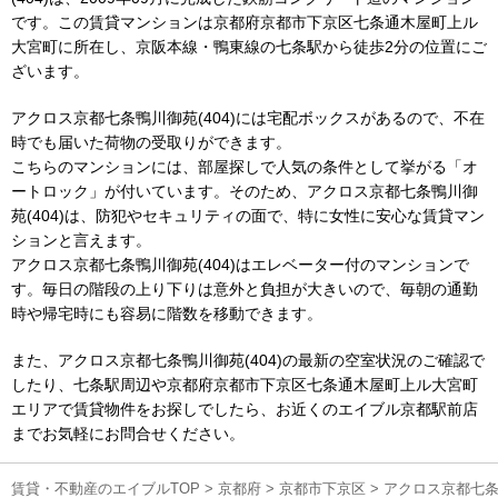
です。この賃貸マンションは京都府京都市下京区七条通木屋町上ル
大宮町に所在し、京阪本線・鴨東線の七条駅から徒歩2分の位置にご
ざいます。
アクロス京都七条鴨川御苑(404)には宅配ボックスがあるので、不在
時でも届いた荷物の受取りができます。
こちらのマンションには、部屋探しで人気の条件として挙がる「オ
ートロック」が付いています。そのため、アクロス京都七条鴨川御
苑(404)は、防犯やセキュリティの面で、特に女性に安心な賃貸マン
ションと言えます。
アクロス京都七条鴨川御苑(404)はエレベーター付のマンションで
す。毎日の階段の上り下りは意外と負担が大きいので、毎朝の通勤
時や帰宅時にも容易に階数を移動できます。
また、アクロス京都七条鴨川御苑(404)の最新の空室状況のご確認で
したり、七条駅周辺や京都府京都市下京区七条通木屋町上ル大宮町
エリアで賃貸物件をお探しでしたら、お近くのエイブル京都駅前店
までお気軽にお問合せください。
賃貸・不動産のエイブルTOP
>
京都府
>
京都市下京区
>
アクロス京都七条