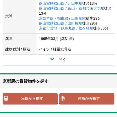
叡山電鉄叡山線
/
元田中駅
徒歩13分
叡山電鉄叡山線
/
茶山・京都芸術大学駅
徒歩
13分
交通
京阪本線・鴨東線
/
出町柳駅
徒歩29分
叡山電鉄叡山線
/
出町柳駅
徒歩29分
京都市営地下鉄烏丸線
/
松ケ崎駅
徒歩36分
築年
1995年03月 (築31年)
建物種別 / 構造
ハイツ / 軽量鉄骨造
開く
京都府の賃貸物件を探す
沿線から探す
住所から探す