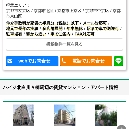
得意エリア：
京都市左京区 / 京都市北区 / 京都市上京区 / 京都市中京区 / 京都
市東山区
仲介手数料が家賃の半月分（税抜）以下
メール対応可
地元で長年の実績
多店舗展開
年中無休
駅まで車で送迎可
駐車場有
駅から近い
車でご案内
FAX対応可
掲載物件一覧を見る
webでお問合せ
電話でお問合せ
ハイジ北白川Ａ棟周辺の賃貸マンション・アパート情報