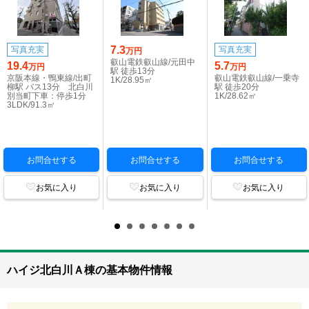
7.3
写真充実
写真充実
万円
叡山電鉄叡山線/元田中
19.4
5.7
万円
万円
駅 徒歩13分
京阪本線・鴨東線/出町
叡山電鉄叡山線/一乗寺
1K/28.95㎡
柳駅 バス13分 北白川
駅 徒歩20分
別当町下車：停歩1分
1K/28.62㎡
3LDK/91.3㎡
お問合せする
お問合せする
お問合せする
お気に入り
お気に入り
お気に入り
ハイジ北白川Ａ棟の基本物件情報