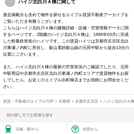
ハイジ北白川Ａ棟に関して
過去掲載分も含めて物件を探せるエイブル賃貸不動産アーカイブを
ご覧いただき有難うございます。
こちらはハイジ北白川Ａ棟の建物詳細・設備・空室情報データに関
するページです。2階建のハイジ北白川Ａ棟は、1995年03月に完成
した軽量鉄骨造のハイツです。この賃貸ハイツは京都市左京区北白
川東瀬ノ内町に所在し、叡山電鉄叡山線の元田中駅から徒歩13分の
位置にございます。
また、ハイジ北白川Ａ棟の最新の空室状況のご確認でしたり、元田
中駅周辺や京都市左京区北白川東瀬ノ内町エリアで賃貸物件をお探
しでしたら、お近くのエイブル出町柳店までお気軽にお問合せくだ
さい。
賃貸・不動産のエイブルTOP
>
京都府
>
京都市左京区
>
ハイジ北白川Ａ
別の探し方でお部屋を探す
沿線・駅から
住所から