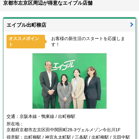
京都市左京区周辺が得意なエイブル店舗
エイブル出町柳店
オススメポイン
お客様の新生活のスタートを応援しま
ト
す！
交通：
京阪本線・鴨東線 / 出町柳駅
所在地：
京都府京都市左京区田中関田町28-3ヴェルメゾン今出川1F
得意駅：
出町柳駅 / 神宮丸太町駅 / 三条駅 / 出町柳駅 / 元田中駅