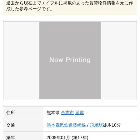
過去から現在までエイブルに掲載のあった賃貸物件情報を元に作
成した参考ページです。
住所
熊本県
合志市
須屋
交通
熊本電気鉄道藤崎線
/
須屋駅
徒歩10分
築年
2009年01月 (築17年)