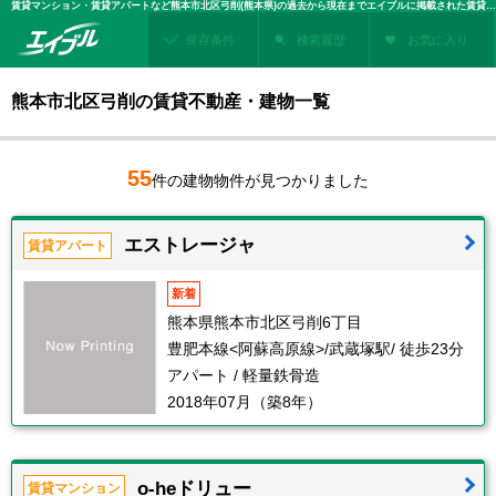
賃貸マンション・賃貸アパートなど熊本市北区弓削(熊本県)の過去から現在までエイブルに掲載された賃貸住宅情報・建物情報を検索！不動産賃貸を探すなら、お部屋探しのエイブル
保存条件
検索履歴
お気に入り
熊本市北区弓削の賃貸不動産・建物一覧
55
件の建物物件が見つかりました
エストレージャ
賃貸アパート
新着
熊本県熊本市北区弓削6丁目
豊肥本線<阿蘇高原線>/武蔵塚駅/ 徒歩23分
アパート / 軽量鉄骨造
2018年07月（築8年）
o-heドリュー
賃貸マンション