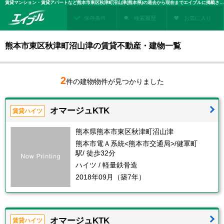
賃貸マンション・賃貸アパートなど熊本市東区秋津町沼山津(熊本県)の過去から現在までエイブルに掲載された賃貸住宅情報・建物情報を検索！不動産賃貸を探すなら、お部屋探しのエイブル
保存条件
検索履歴
お気に入り
熊本市東区秋津町沼山津の賃貸不動産・建物一覧
2
件の建物物件が見つかりました
オマージュKTK
賃貸ハイツ
熊本県熊本市東区秋津町沼山津
熊本市電Ａ系統<熊本市交通局>/健軍町
駅/ 徒歩32分
ハイツ / 軽量鉄骨造
2018年09月（築7年）
オマージュKTK
賃貸ハイツ