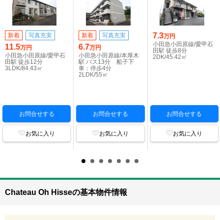
7.3
新着
写真充実
新着
写真充実
万円
小田急小田原線/愛甲石
11.5
6.7
万円
万円
田駅 徒歩8分
小田急小田原線/愛甲石
小田急小田原線/本厚木
2DK/45.42㎡
田駅 徒歩12分
駅 バス13分 船子下
3LDK/84.43㎡
車：停歩4分
2LDK/55㎡
お問合せする
お問合せする
お問合せする
お気に入り
お気に入り
お気に入り
Chateau Oh Hisseの基本物件情報