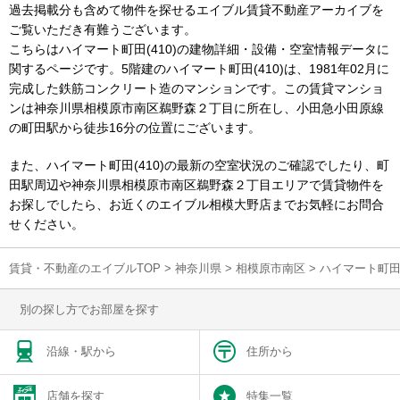
過去掲載分も含めて物件を探せるエイブル賃貸不動産アーカイブを
ご覧いただき有難うございます。
こちらはハイマート町田(410)の建物詳細・設備・空室情報データに
関するページです。5階建のハイマート町田(410)は、1981年02月に
完成した鉄筋コンクリート造のマンションです。この賃貸マンショ
ンは神奈川県相模原市南区鵜野森２丁目に所在し、小田急小田原線
の町田駅から徒歩16分の位置にございます。
また、ハイマート町田(410)の最新の空室状況のご確認でしたり、町
田駅周辺や神奈川県相模原市南区鵜野森２丁目エリアで賃貸物件を
お探しでしたら、お近くのエイブル相模大野店までお気軽にお問合
せください。
賃貸・不動産のエイブルTOP
>
神奈川県
>
相模原市南区
>
ハイマート町田
別の探し方でお部屋を探す
沿線・駅から
住所から
店舗を探す
特集一覧