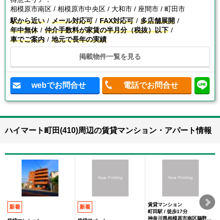
相模原市南区 / 相模原市中央区 / 大和市 / 座間市 / 町田市
駅から近い
メール対応可
FAX対応可
多店舗展開
年中無休
仲介手数料が家賃の半月分（税抜）以下
車でご案内
地元で長年の実績
掲載物件一覧を見る
webでお問合せ
電話でお問合せ
ハイマート町田(410)周辺の賃貸マンション・アパート情報
賃貸マンション
新着
新着
町田駅 / 徒歩17分
神奈川県相模原市南区鵜野森２丁目