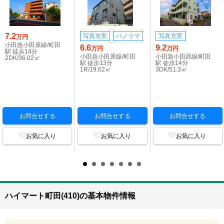
7.2
写真充実
パノラマ
写真充実
万円
小田急小田原線/町田
6.6
9.2
万円
万円
駅 徒歩14分
小田急小田原線/町田
小田急小田原線/町田
2DK/36.02㎡
駅 徒歩13分
駅 徒歩14分
1R/19.62㎡
3DK/51.3㎡
お問合せする
お問合せする
お問合せする
お気に入り
お気に入り
お気に入り
ハイマート町田(410)の基本物件情報