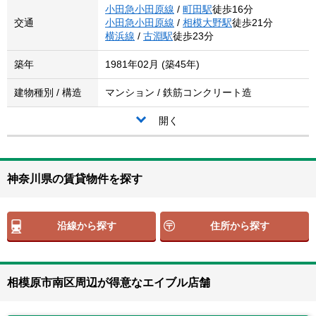
小田急小田原線
/
町田駅
徒歩16分
交通
小田急小田原線
/
相模大野駅
徒歩21分
横浜線
/
古淵駅
徒歩23分
築年
1981年02月 (築45年)
建物種別 / 構造
マンション / 鉄筋コンクリート造
開く
神奈川県の賃貸物件を探す
沿線から探す
住所から探す
相模原市南区周辺が得意なエイブル店舗