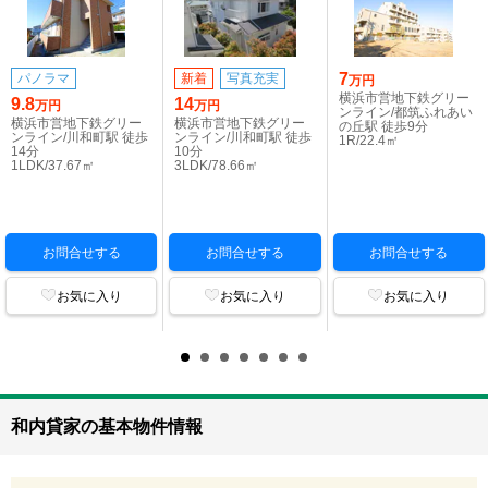
7
パノラマ
新着
写真充実
万円
横浜市営地下鉄グリー
9.8
14
万円
万円
ンライン/都筑ふれあい
横浜市営地下鉄グリー
横浜市営地下鉄グリー
の丘駅 徒歩9分
ンライン/川和町駅 徒歩
ンライン/川和町駅 徒歩
1R/22.4㎡
14分
10分
1LDK/37.67㎡
3LDK/78.66㎡
お問合せする
お問合せする
お問合せする
お気に入り
お気に入り
お気に入り
和内貸家の基本物件情報