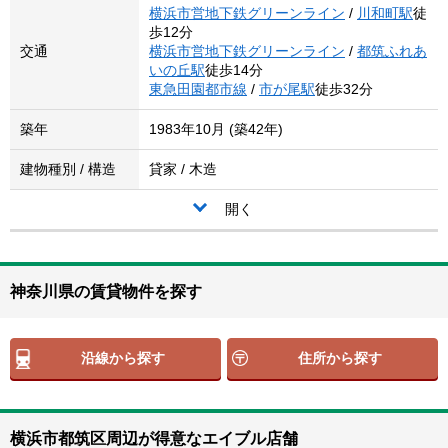
横浜市営地下鉄グリーンライン
/
川和町駅
徒
歩12分
交通
横浜市営地下鉄グリーンライン
/
都筑ふれあ
いの丘駅
徒歩14分
東急田園都市線
/
市が尾駅
徒歩32分
築年
1983年10月 (築42年)
建物種別 / 構造
貸家 / 木造
開く
神奈川県の賃貸物件を探す
沿線から探す
住所から探す
横浜市都筑区周辺が得意なエイブル店舗