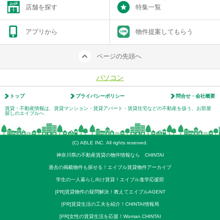
店舗を探す
特集一覧
アプリから
物件提案してもらう
ページの先頭へ
パソコン
トップ
プライバシーポリシー
問合せ・会社概要
賃貸・不動産情報は、賃貸マンション・賃貸アパート・賃貸住宅などの不動産を扱う、お部屋
探しのエイブルへ
(C) ABLE INC. All rights reserved.
神奈川県の不動産賃貸の物件情報なら CHINTAI
過去の掲載物件も探せる！エイブル賃貸物件アーカイブ
学生の一人暮らし向け賃貸！エイブル進学応援部
[PR]賃貸物件の疑問解決！教えてエイブルAGENT
[PR]賃貸生活の工夫を紹介！CHINTAI情報局
[PR]女性の賃貸生活を応援！Woman.CHINTAI