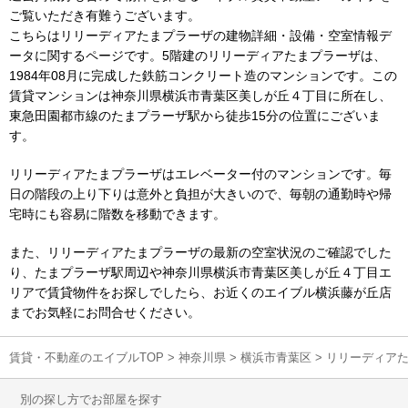
ご覧いただき有難うございます。
こちらはリリーディアたまプラーザの建物詳細・設備・空室情報デ
ータに関するページです。5階建のリリーディアたまプラーザは、
1984年08月に完成した鉄筋コンクリート造のマンションです。この
賃貸マンションは神奈川県横浜市青葉区美しが丘４丁目に所在し、
東急田園都市線のたまプラーザ駅から徒歩15分の位置にございま
す。
リリーディアたまプラーザはエレベーター付のマンションです。毎
日の階段の上り下りは意外と負担が大きいので、毎朝の通勤時や帰
宅時にも容易に階数を移動できます。
また、リリーディアたまプラーザの最新の空室状況のご確認でした
り、たまプラーザ駅周辺や神奈川県横浜市青葉区美しが丘４丁目エ
リアで賃貸物件をお探しでしたら、お近くのエイブル横浜藤が丘店
までお気軽にお問合せください。
賃貸・不動産のエイブルTOP
>
神奈川県
>
横浜市青葉区
>
リリーディア
別の探し方でお部屋を探す