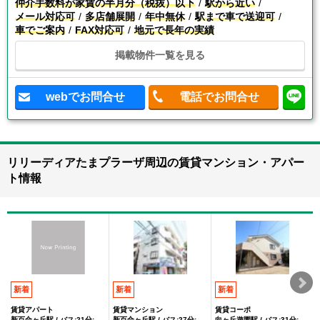
仲介手数料が家賃の半月分（税抜）以下
駅から近い
メール対応可
多店舗展開
年中無休
駅まで車で送迎可
車でご案内
FAX対応可
地元で長年の実績
掲載物件一覧を見る
webでお問合せ
電話でお問合せ
リリーディアたまプラーザ周辺の賃貸マンション・アパー
ト情報
新着
新着
新着
賃貸アパート
賃貸マンション
賃貸コーポ
新百合ヶ丘駅 / バス:21分:停歩2分
新百合ヶ丘駅 / バス:27分:停歩1分
向ヶ丘遊園駅 / バス:31分:停歩1分