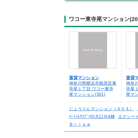
ワコー東寺尾マンション(2
賃貸マンション
賃貸
神奈川県横浜市鶴見区東
神奈
寺尾１丁目 ワコー東寺
寺尾
尾マンション(301)
尾マン
じょうりんマンション（４０４）
ﾊｰﾐｯﾄｸﾗﾌﾞﾊｳｽ大口ⅢA棟
エクシード
Ｂｒｉｓａ