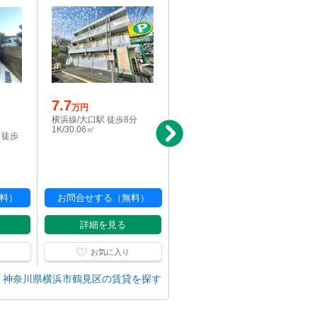
7.7
写真充実
パノラマ
万円
7.5
横浜線/大口駅 徒歩8分
万円
1K/30.06㎡
 徒歩
横浜線/大口駅 徒歩8分
1K/27.38㎡
料）
お問合せする（無料）
お問合せする（無料）
詳細を見る
詳細を見る
お気に入り
お気に入り
神奈川県横浜市鶴見区の賃貸を探す