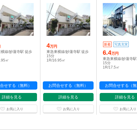
4
新着
写真充実
円
万円
6.4
横線/妙蓮寺駅 徒歩
東急東横線/妙蓮寺駅 徒歩
万円
15分
東急東横線/妙蓮寺駅
6.95㎡
1R/16.95㎡
15分
1R/17.5㎡
合せする（無料）
お問合せする（無料）
お問合せする（無
詳細を見る
詳細を見る
詳細を見る
お気に入り
お気に入り
お気に入り