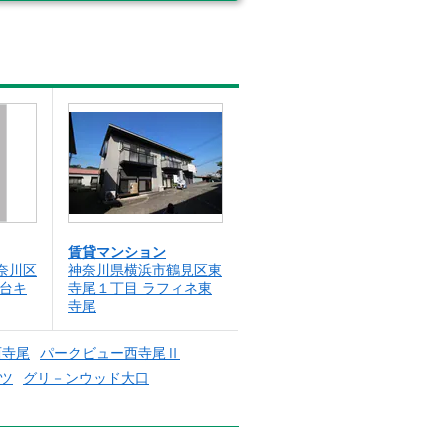
賃貸マンション
奈川区
神奈川県横浜市鶴見区東
尾台キ
寺尾１丁目 ラフィネ東
寺尾
西寺尾
パークビュー西寺尾Ⅱ
ツ
グリ－ンウッド大口