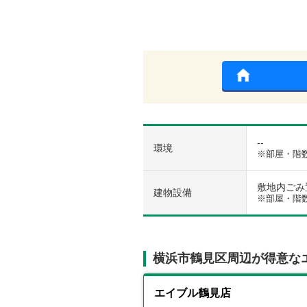
--
環境
※部屋・階
敷地内ごみ置
建物設備
※部屋・階
横浜市鶴見区周辺が得意な
エイブル鶴見店