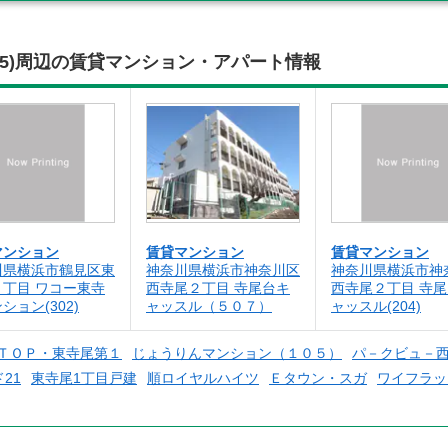
05)周辺の賃貸マンション・アパート情報
マンション
賃貸マンション
賃貸マンション
川県横浜市鶴見区東
神奈川県横浜市神奈川区
神奈川県横浜市神
１丁目 ワコー東寺
西寺尾２丁目 寺尾台キ
西寺尾２丁目 寺
ション(302)
ャッスル（５０７）
ャッスル(204)
ＴＯＰ・東寺尾第１
じょうりんマンション（１０５）
パ－クビュ－
21
東寺尾1丁目戸建
順ロイヤルハイツ
Ｅタウン・スガ
ワイフラッ