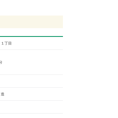
１丁目
分
ト造