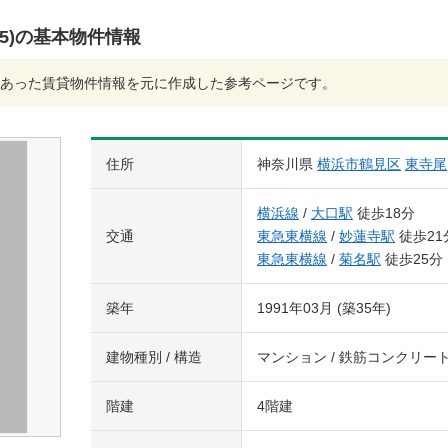
5)の基本物件情報
あった賃貸物件情報を元に作成した参考ページです。
住所
神奈川県
横浜市鶴見区
東寺尾
横浜線
/
大口駅
徒歩18分
交通
東急東横線
/
妙蓮寺駅
徒歩21
東急東横線
/
菊名駅
徒歩25分
築年
1991年03月 (築35年)
建物種別 / 構造
マンション / 鉄筋コンクリー
階建
4階建