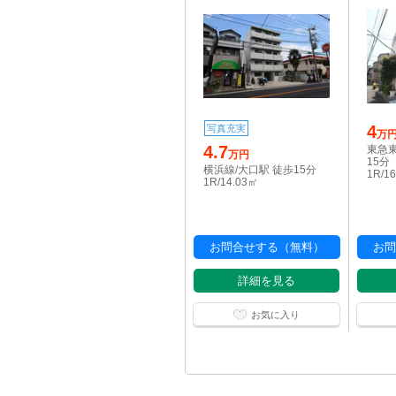
4
写真充実
万
4.7
東急東
万円
15分
横浜線/大口駅 徒歩15分
1R/1
1R/14.03㎡
お問合せする（無料）
お問
詳細を見る
お気に入り