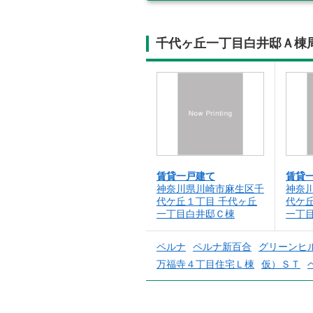
千代ヶ丘一丁目白井邸Ａ棟
賃貸一戸建て
賃貸
神奈川県川崎市麻生区千
神奈
代ケ丘１丁目 千代ヶ丘
代ケ
一丁目白井邸Ｃ棟
一丁
ペルナ
ペルナ新百合
グリーンヒ
万福寺４丁目住宅Ｌ棟
仮）ＳＴ