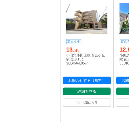
写真充実
写真
13
12.
万円
小田急小田原線/百合ケ丘
小田
駅 徒歩13分
駅 徒
3LDK/64.05㎡
3LDK
お問合せする（無料）
お問
詳細を見る
お気に入り