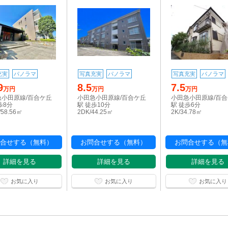
充実
パノラマ
写真充実
パノラマ
写真充実
パノラマ
9
8.5
7.5
万円
万円
万円
急小田原線/百合ケ丘
小田急小田原線/百合ケ丘
小田急小田原線/百
歩8分
駅 徒歩10分
駅 徒歩6分
/58.56㎡
2DK/44.25㎡
2K/34.78㎡
合せする（無料）
お問合せする（無料）
お問合せする（無
詳細を見る
詳細を見る
詳細を見る
お気に入り
お気に入り
お気に入り