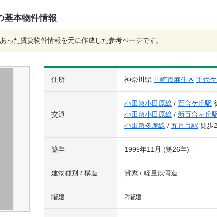
の基本物件情報
あった賃貸物件情報を元に作成した参考ページです。
住所
神奈川県
川崎市麻生区
千代ケ
小田急小田原線
/
百合ケ丘駅
交通
小田急小田原線
/
新百合ヶ丘
小田急多摩線
/
五月台駅
徒歩2
築年
1999年11月 (築26年)
建物種別 / 構造
貸家 / 軽量鉄骨造
階建
2階建