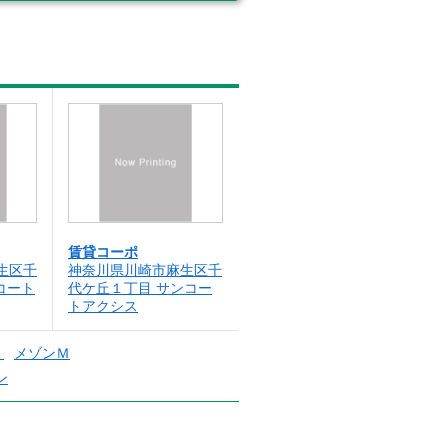
賃貸コーポ
生区千
神奈川県川崎市麻生区千
コート
代ケ丘１丁目 サンコー
トアクシス
ミ
メゾンＭ
ン