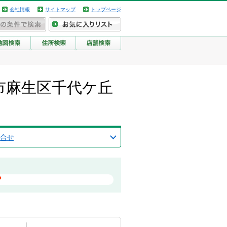
会社情報
サイトマップ
トップページ
市麻生区千代ケ丘
合せ
？