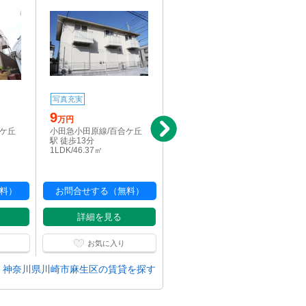
写真充実
写真充実
9
6.2
万円
万円
合ケ丘
小田急小田原線/百合ケ丘
小田急小田原線/新百合ヶ
駅 徒歩13分
丘駅 徒歩15分
1LDK/46.37㎡
1K/17.39㎡
料）
お問合せする（無料）
お問合せする（無料）
詳細を見る
詳細を見る
お気に入り
お気に入り
神奈川県川崎市麻生区の賃貸を探す