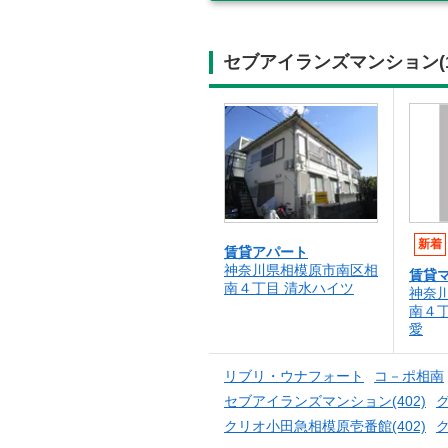
セブアイランズマンション(
新着
賃貸アパート
神奈川県相模原市南区相
賃貸
南４丁目 清水ハイツ
神奈
南４
愛
リブリ・ウナフォート
コ－ポ相南
セブアイランズマンション(402)
クリオ小田急相模原壱番館(402)
ク