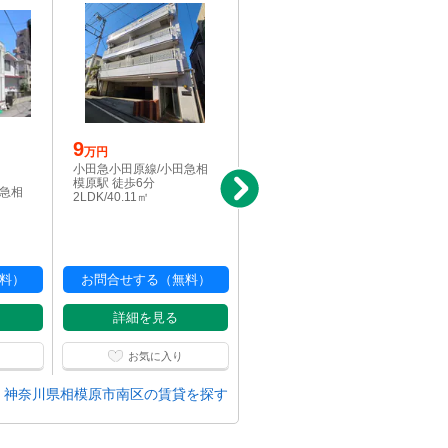
9
5.6
万円
万円
小田急小田原線/小田急相
小田急小田原線/小田急相
模原駅 徒歩6分
模原駅 徒歩7分
田急相
2LDK/40.11㎡
1K/21㎡
料）
お問合せする（無料）
お問合せする（無料）
詳細を見る
詳細を見る
お気に入り
お気に入り
神奈川県相模原市南区の賃貸を探す