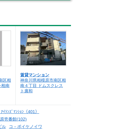
賃貸マンション
南区相
神奈川県相模原市南区相
シ相南
南４丁目 ドムスクレス
ト廣和
ﾞｱｲﾗﾝｽﾞﾏﾝｼｮﾝ（401）
壱番館(102)
ビル
コ－ポイケノイワ