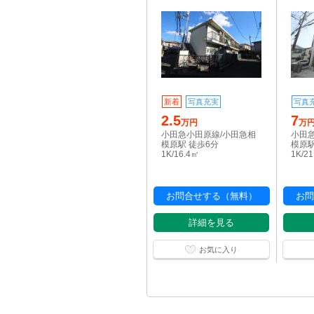
新着
写真充実
写真
2.5
7
万円
万
小田急小田原線/小田急相
小田
模原駅 徒歩6分
模原駅
1K/16.4㎡
1K/2
お問合せする（無料）
お問
詳細を見る
お気に入り