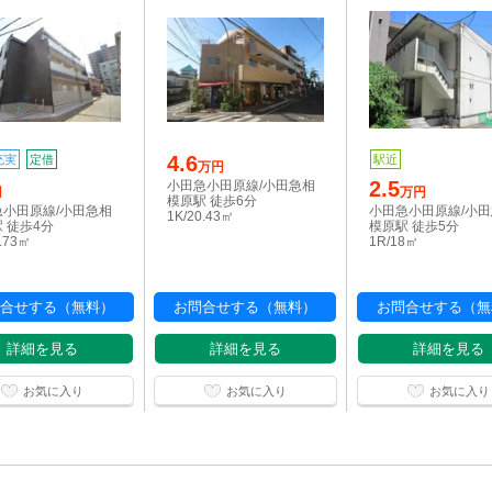
4.6
充実
定借
駅近
万円
2.5
小田急小田原線/小田急相
円
万円
模原駅 徒歩6分
急小田原線/小田急相
小田急小田原線/小
1K/20.43㎡
 徒歩4分
模原駅 徒歩5分
1.73㎡
1R/18㎡
合せする（無料）
お問合せする（無料）
お問合せする（無
詳細を見る
詳細を見る
詳細を見る
お気に入り
お気に入り
お気に入り