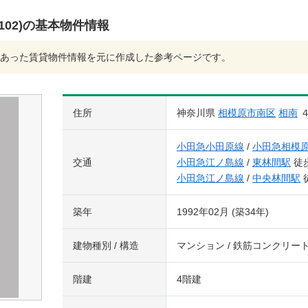
02)の基本物件情報
あった賃貸物件情報を元に作成した参考ページです。
住所
神奈川県
相模原市南区
相南
小田急小田原線
/
小田急相模
交通
小田急江ノ島線
/
東林間駅
徒歩
小田急江ノ島線
/
中央林間駅
築年
1992年02月 (築34年)
建物種別 / 構造
マンション / 鉄筋コンクリー
階建
4階建