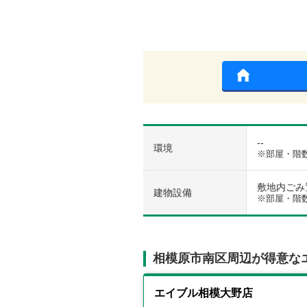
--
環境
※部屋・階
敷地内ごみ置き
建物設備
※部屋・階
相模原市南区周辺が得意な
エイブル相模大野店