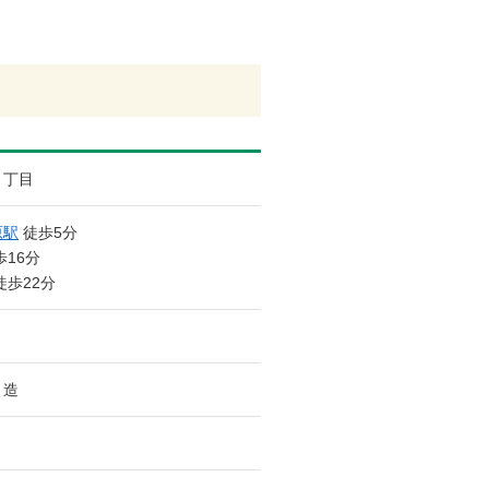
４丁目
原駅
徒歩5分
16分
徒歩22分
ト造