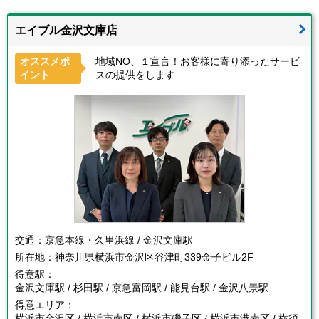
エイブル金沢文庫店
オススメポ
地域NO、１宣言！お客様に寄り添ったサービ
イント
スの提供をします
交通：
京急本線・久里浜線 / 金沢文庫駅
所在地：
神奈川県横浜市金沢区谷津町339金子ビル2F
得意駅：
金沢文庫駅 / 杉田駅 / 京急富岡駅 / 能見台駅 / 金沢八景駅
得意エリア：
横浜市金沢区 / 横浜市南区 / 横浜市磯子区 / 横浜市港南区 / 横須