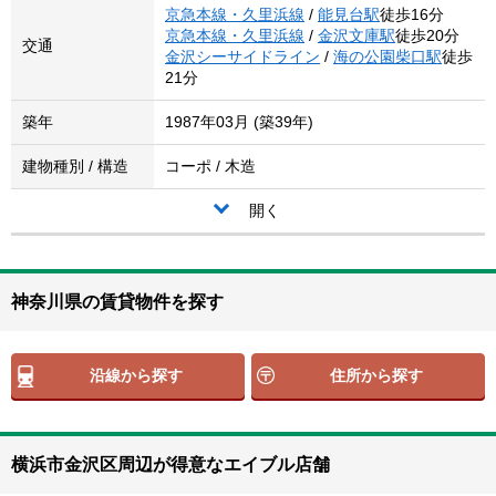
京急本線・久里浜線
/
能見台駅
徒歩16分
京急本線・久里浜線
/
金沢文庫駅
徒歩20分
交通
金沢シーサイドライン
/
海の公園柴口駅
徒歩
21分
築年
1987年03月 (築39年)
建物種別 / 構造
コーポ / 木造
開く
神奈川県の賃貸物件を探す
沿線から探す
住所から探す
横浜市金沢区周辺が得意なエイブル店舗