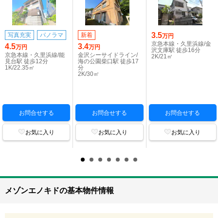
3.5
写真充実
パノラマ
新着
万円
京急本線・久里浜線/金
4.5
3.4
万円
万円
沢文庫駅 徒歩16分
京急本線・久里浜線/能
金沢シーサイドライン/
2K/21㎡
見台駅 徒歩12分
海の公園柴口駅 徒歩17
1K/22.35㎡
分
2K/30㎡
お問合せする
お問合せする
お問合せする
お気に入り
お気に入り
お気に入り
メゾンエノキドの基本物件情報