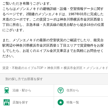
ご覧いただき有難うございます。
こちらはメゾンエノキドの建物詳細・設備・空室情報データに関す
るページです。2階建のメゾンエノキドは、1987年03月に完成した
木造のコーポです。この賃貸コーポは神奈川県横浜市金沢区西柴１
丁目に所在し、京急本線・久里浜線の能見台駅から徒歩16分の位置
にございます。
また、メゾンエノキドの最新の空室状況のご確認でしたり、能見台
駅周辺や神奈川県横浜市金沢区西柴１丁目エリアで賃貸物件をお探
しでしたら、お近くのエイブル金沢文庫店までお気軽にお問合せく
ださい。
賃貸・不動産のエイブルTOP
>
神奈川県
>
横浜市金沢区
>
メゾンエノキ
別の探し方でお部屋を探す
沿線・駅から
住所から
店舗を探す
特集一覧