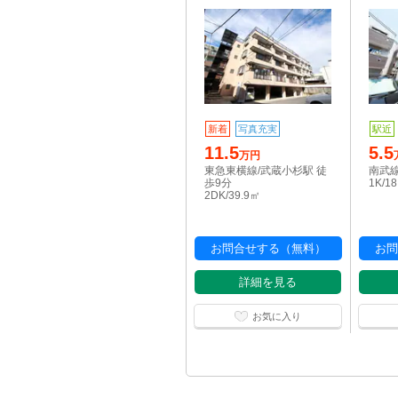
新着
写真充実
駅近
11.5
5.5
万円
東急東横線/武蔵小杉駅 徒
南武線
歩9分
1K/1
2DK/39.9㎡
お問合せする（無料）
お問
詳細を見る
お気に入り