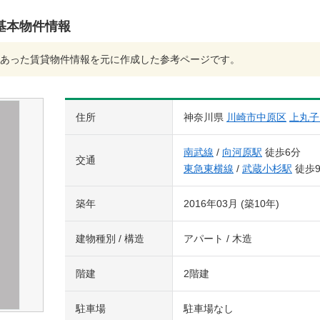
の基本物件情報
あった賃貸物件情報を元に作成した参考ページです。
住所
神奈川県
川崎市中原区
上丸子
南武線
/
向河原駅
徒歩6分
交通
東急東横線
/
武蔵小杉駅
徒歩
築年
2016年03月 (築10年)
建物種別 / 構造
アパート / 木造
階建
2階建
駐車場
駐車場なし