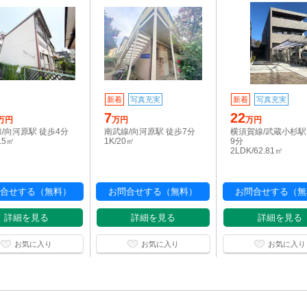
新着
写真充実
新着
写真充実
7
22
万円
万円
万円
/向河原駅 徒歩4分
南武線/向河原駅 徒歩7分
横須賀線/武蔵小杉駅
8.5㎡
1K/20㎡
9分
2LDK/62.81㎡
合せする（無料）
お問合せする（無料）
お問合せする（無
詳細を見る
詳細を見る
詳細を見る
お気に入り
お気に入り
お気に入り