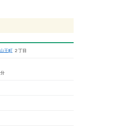
山王町
２丁目
9分