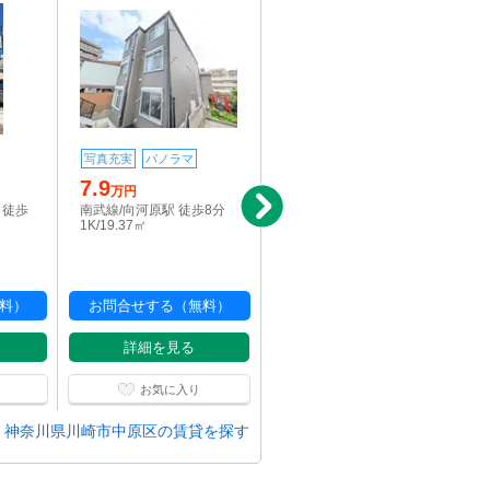
11.9
写真充実
パノラマ
万円
7.9
東急東横線/新丸子駅 徒歩
万円
6分
 徒歩
南武線/向河原駅 徒歩8分
1K/21.55㎡
1K/19.37㎡
料）
お問合せする（無料）
お問合せする（無料）
詳細を見る
詳細を見る
お気に入り
お気に入り
神奈川県川崎市中原区の賃貸を探す