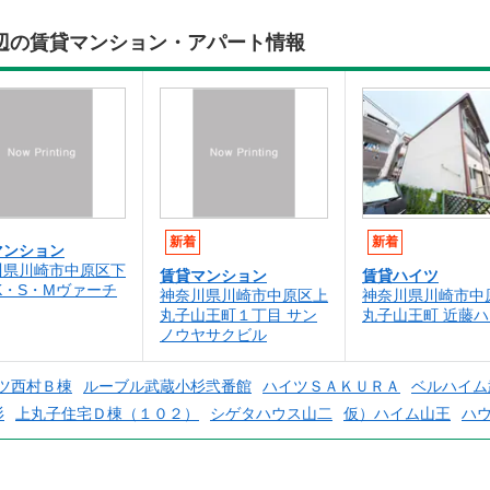
杉周辺の賃貸マンション・アパート情報
新着
新着
マンション
川県川崎市中原区下
賃貸マンション
賃貸ハイツ
K・S・Mヴァーチ
神奈川県川崎市中原区上
神奈川県川崎市中
丸子山王町１丁目 サン
丸子山王町 近藤
ノウヤサクビル
ツ西村Ｂ棟
ルーブル武蔵小杉弐番館
ハイツＳＡＫＵＲＡ
ベルハイム
杉
上丸子住宅Ｄ棟（１０２）
シゲタハウス山二
仮）ハイム山王
ハ