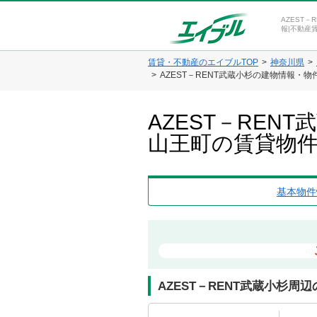
AZEST
報|不動産
賃貸・不動産のエイブルTOP
神奈川県
AZEST－RENT武蔵小杉の建物情報・物
AZEST－RE
山王町の賃貸物
基本物件
AZEST－RENT武蔵小杉周