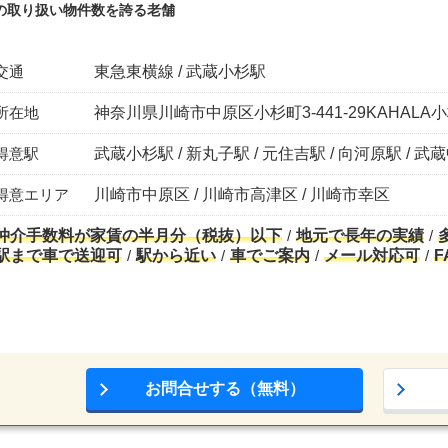
の取り扱い物件数を誇る老舗
交通
東急東横線 / 武蔵小杉駅
所在地
神奈川県川崎市中原区小杉町3-441-29KAHALA
得意駅
武蔵小杉駅 / 新丸子駅 / 元住吉駅 / 向河原駅 / 武
得意エリア
川崎市中原区 / 川崎市高津区 / 川崎市幸区
仲介手数料が家賃の半月分（税抜）以下
地元で長年の実績
駅まで車で送迎可
駅から近い
車でご案内
メール対応可
F
お問合せする（無料）