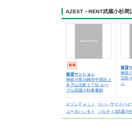
AZEST－RENT武蔵小
新着
賃貸
神奈
賃貸マンション
沼部 
神奈川県川崎市中原区上
ュ
丸子山王町２丁目 ルー
ブル武蔵小杉参番館
メゾンＦｕｊｉ
リバ－サイドハイ
コーポハシモト
ソルティ3武蔵小