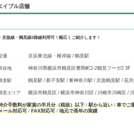
エイブル店舗
・京急線・鶴見線3路線利用可！幅広くご紹介します！
交通
京浜東北線・根岸線 / 鶴見駅
所在地
神奈川県横浜市鶴見区豊岡町2-2鶴見フーガ2 3F
得意駅
鶴見駅 / 新子安駅 / 東神奈川駅 / 京急鶴見駅 / 
得意エリア
横浜市鶴見区 / 横浜市神奈川区 / 川崎市川崎区 / 
仲介手数料が家賃の半月分（税抜）以下
駅から近い
車でご
メール対応可
FAX対応可
地元で長年の実績