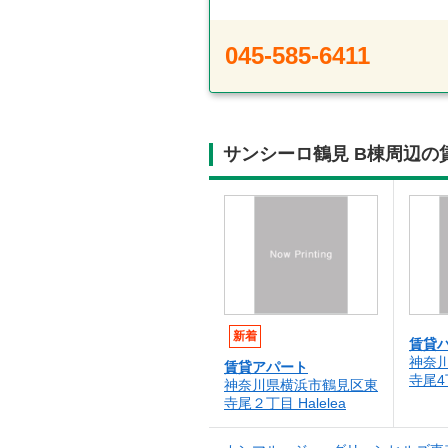
045-585-6411
サンシーロ鶴見 B棟周辺
新着
賃貸
神奈
賃貸アパート
寺尾4
神奈川県横浜市鶴見区東
寺尾２丁目 Halelea