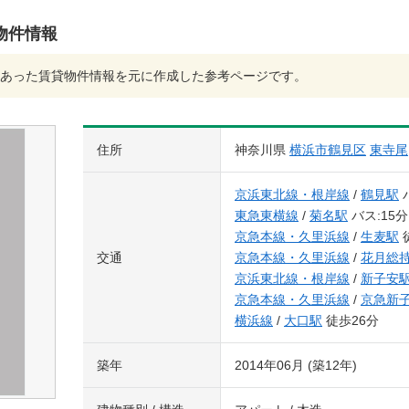
物件情報
あった賃貸物件情報を元に作成した参考ページです。
住所
神奈川県
横浜市鶴見区
東寺尾
京浜東北線・根岸線
/
鶴見駅
バ
東急東横線
/
菊名駅
バス:15分
京急本線・久里浜線
/
生麦駅
交通
京急本線・久里浜線
/
花月総
京浜東北線・根岸線
/
新子安
京急本線・久里浜線
/
京急新
横浜線
/
大口駅
徒歩26分
築年
2014年06月 (築12年)