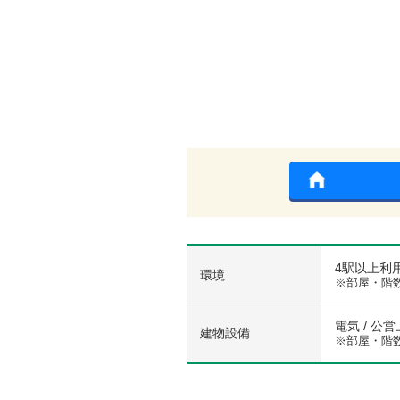
4駅以上利用
環境
※部屋・階
電気 / 公営
建物設備
※部屋・階