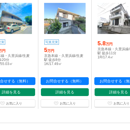
5.8
充実
写真充実
万円
5
京急本線・久里浜線
万円
万円
駅 徒歩11分
本線・久里浜線/生麦
京急本線・久里浜線/生麦
1R/17.4㎡
歩20分
駅 徒歩8分
/55.03㎡
1K/17.49㎡
合せする（無料）
お問合せする（無料）
お問合せする（無
詳細を見る
詳細を見る
詳細を見る
お気に入り
お気に入り
お気に入り