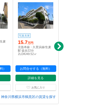
写真充実
写真充実
定借
15.7
7
/生麦
万円
万円
京急本線・久里浜線/生麦
横浜線/大口駅 徒歩15分
駅 徒歩22分
1LDK/36.12㎡
2LDK/49.52㎡
料）
お問合せする（無料）
お問合せする（無料）
詳細を見る
詳細を見る
お気に入り
お気に入り
神奈川県横浜市鶴見区の賃貸を探す