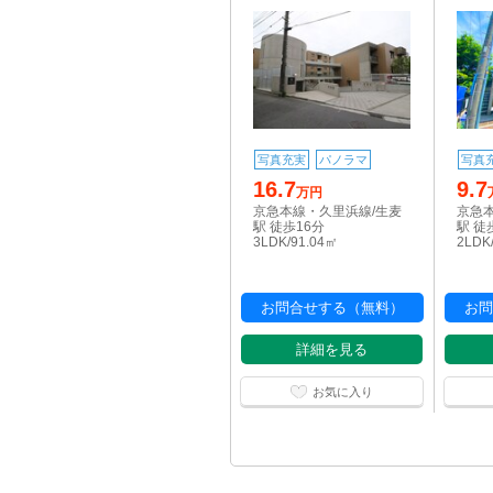
写真充実
パノラマ
写真
16.7
9.7
万円
京急本線・久里浜線/生麦
京急
駅 徒歩16分
駅 徒
3LDK/91.04㎡
2LDK
お問合せする（無料）
お問
詳細を見る
お気に入り