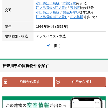
小田急江ノ島線
/
本鵠沼駅
徒歩5分
江ノ島電鉄<江ノ電>
/
石上駅
徒歩17分
交通
小田急江ノ島線
/
鵠沼海岸駅
徒歩18分
江ノ島電鉄<江ノ電>
/
江ノ島駅
徒歩18分
築年
1993年04月 (築33年)
建物種別 / 構造
テラスハウス / 木造
開く
神奈川県の賃貸物件を探す
沿線から探す
住所から探す