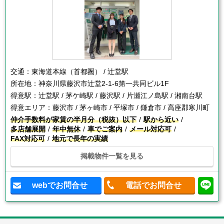
交通：
東海道本線（首都圏） / 辻堂駅
所在地：
神奈川県藤沢市辻堂2-1-6第一共同ビル1F
得意駅：
辻堂駅 / 茅ケ崎駅 / 藤沢駅 / 片瀬江ノ島駅 / 湘南台駅
得意エリア：
藤沢市 / 茅ヶ崎市 / 平塚市 / 鎌倉市 / 高座郡寒川町
仲介手数料が家賃の半月分（税抜）以下
駅から近い
多店舗展開
年中無休
車でご案内
メール対応可
FAX対応可
地元で長年の実績
掲載物件一覧を見る
webでお問合せ
電話でお問合せ