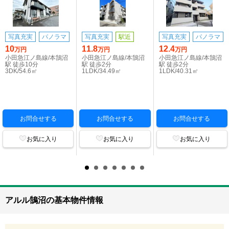
写真充実
パノラマ
写真充実
駅近
写真充実
パノラマ
10
11.8
12.4
万円
万円
万円
小田急江ノ島線/本鵠沼
小田急江ノ島線/本鵠沼
小田急江ノ島線/本鵠沼
駅 徒歩10分
駅 徒歩2分
駅 徒歩2分
3DK/54.6㎡
1LDK/34.49㎡
1LDK/40.31㎡
お問合せする
お問合せする
お問合せする
お気に入り
お気に入り
お気に入り
アルル鵠沼の基本物件情報