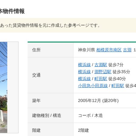
本物件情報
あった賃貸物件情報を元に作成した参考ページです。
住所
神奈川県
相模原市南区
古淵
横浜線
/
古淵駅
徒歩7分
横浜線
/
淵野辺駅
徒歩35分
交通
横浜線
/
町田駅
徒歩40分
小田急小田原線
/
町田駅
徒歩4
築年
2005年12月 (築20年)
建物種別 / 構造
コーポ / 木造
階建
2階建