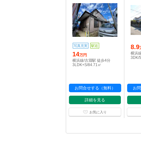
8.9
写真充実
駅近
14
横浜線
万円
3DK/
横浜線/古淵駅 徒歩4分
3LDK+S/84.71㎡
お問合せする（無料）
お問
詳細を見る
お気に入り