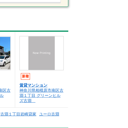
新着
賃貸マンション
南区古
神奈川県相模原市南区古
ル
淵１丁目 グリーンヒル
ズ古淵
古淵１丁目岩崎貸家
ユーロ古淵