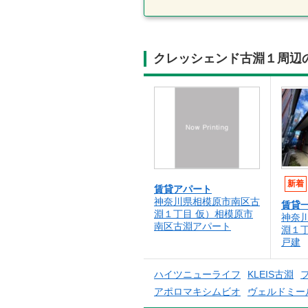
クレッシェンド古淵１周辺
新着
賃貸アパート
神奈川県相模原市南区古
賃貸
淵１丁目 仮）相模原市
神奈
南区古淵アパート
淵１
戸建
ハイツニューライフ
KLEIS古淵
アポロマキシムビオ
ヴェルドミー