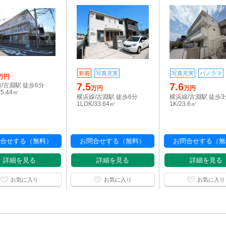
新着
写真充実
写真充実
パノラマ
万円
7.5
7.6
/古淵駅 徒歩6分
万円
万円
55.44㎡
横浜線/古淵駅 徒歩6分
横浜線/古淵駅 徒歩3
1LDK/33.64㎡
1K/23.6㎡
合せする（無料）
お問合せする（無料）
お問合せする（無
詳細を見る
詳細を見る
詳細を見る
お気に入り
お気に入り
お気に入り