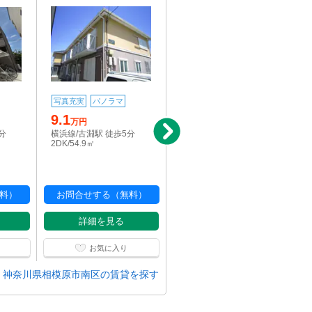
写真充実
パノラマ
写真充実
駅近
9.1
9
万円
万円
分
横浜線/古淵駅 徒歩5分
横浜線/古淵駅 徒歩5分
2DK/54.9㎡
2DK/54.9㎡
料）
お問合せする（無料）
お問合せする（無料）
詳細を見る
詳細を見る
お気に入り
お気に入り
神奈川県相模原市南区の賃貸を探す