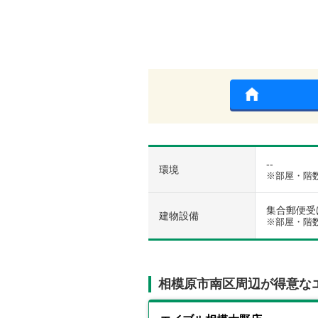
--
環境
※部屋・階
集合郵便受け 
建物設備
※部屋・階
相模原市南区周辺が得意な