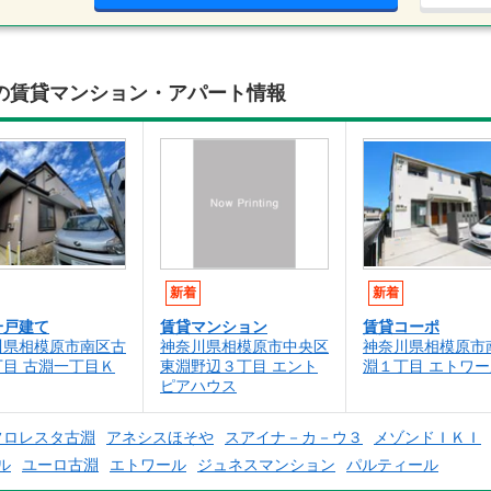
の賃貸マンション・アパート情報
新着
新着
一戸建て
賃貸マンション
賃貸コーポ
川県相模原市南区古
神奈川県相模原市中央区
神奈川県相模原市
丁目 古淵一丁目Ｋ
東淵野辺３丁目 エント
淵１丁目 エトワー
ピアハウス
フロレスタ古淵
アネシスほそや
スアイナ－カ－ウ３
メゾンドＩＫＩ
ル
ユーロ古淵
エトワール
ジュネスマンション
パルティール