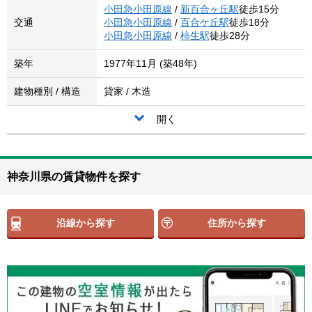
小田急小田原線
/
新百合ヶ丘駅
徒歩15分
交通
小田急小田原線
/
百合ケ丘駅
徒歩18分
小田急小田原線
/
柿生駅
徒歩28分
築年
1977年11月 (築48年)
建物種別 / 構造
貸家 / 木造
開く
神奈川県の賃貸物件を探す
沿線から探す
住所から探す