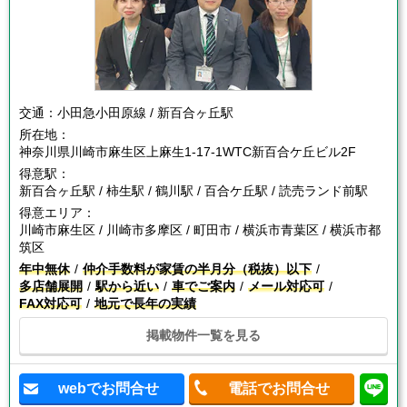
交通：
小田急小田原線 / 新百合ヶ丘駅
所在地：
神奈川県川崎市麻生区上麻生1-17-1WTC新百合ケ丘ビル2F
得意駅：
新百合ヶ丘駅 / 柿生駅 / 鶴川駅 / 百合ケ丘駅 / 読売ランド前駅
得意エリア：
川崎市麻生区 / 川崎市多摩区 / 町田市 / 横浜市青葉区 / 横浜市都
筑区
年中無休
仲介手数料が家賃の半月分（税抜）以下
多店舗展開
駅から近い
車でご案内
メール対応可
FAX対応可
地元で長年の実績
掲載物件一覧を見る
webでお問合せ
電話でお問合せ