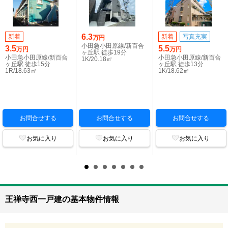
6.3
新着
新着
写真充実
万円
小田急小田原線/新百合
3.5
5.5
万円
万円
ヶ丘駅 徒歩19分
小田急小田原線/新百合
小田急小田原線/新百合
1K/20.18㎡
ヶ丘駅 徒歩15分
ヶ丘駅 徒歩13分
1R/18.63㎡
1K/18.62㎡
お問合せする
お問合せする
お問合せする
お気に入り
お気に入り
お気に入り
王禅寺西一戸建の基本物件情報