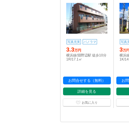
写真充実
パノラマ
写真
3.3
3
万円
万
横浜線/淵野辺駅 徒歩10分
横浜線
1R/17.1㎡
1K/1
お問合せする（無料）
お問
詳細を見る
お気に入り