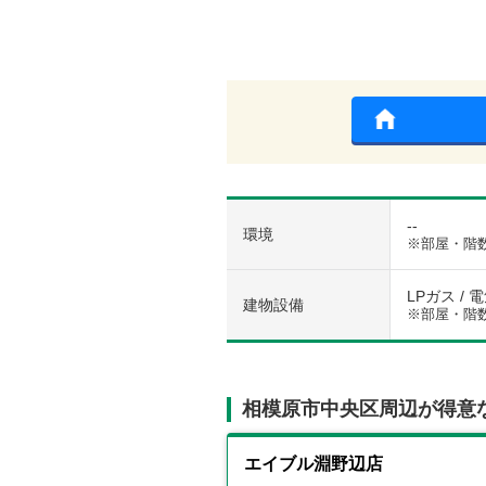
--
環境
※部屋・階
LPガス / 
建物設備
※部屋・階
相模原市中央区周辺が得意
エイブル淵野辺店