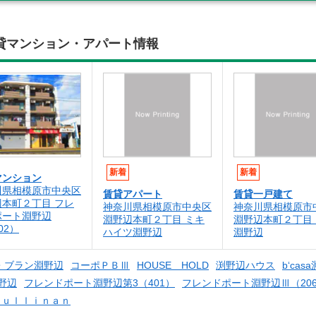
貸マンション・アパート情報
新着
新着
マンション
川県相模原市中央区
賃貸アパート
賃貸一戸建て
辺本町２丁目 フレ
神奈川県相模原市中央区
神奈川県相模原市
ポート淵野辺
淵野辺本町２丁目 ミキ
淵野辺本町２丁目 Ko
02）
ハイツ淵野辺
淵野辺
・ブラン淵野辺
コーポＰＢⅢ
HOUSE HOLD
渕野辺ハウス
b‘cas
野辺
フレンドポート淵野辺第3（401）
フレンドポート淵野辺Ⅲ（20
Ｃｕｌｌｉｎａｎ