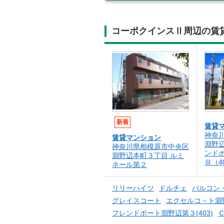
コーポクインスⅡ周辺の賃
新着
賃貸
神奈
賃貸マンション
淵野
神奈川県相模原市中央区
ンド
淵野辺本町３丁目 ルミ
Ⅲ（4
ネール第２
リリーハイツ
ドルチェ
バルコン
グレイスコート
エクセルコ－ト淵
フレンドポート淵野辺第３(403)