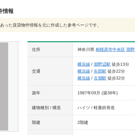
件情報
あった賃貸物件情報を元に作成した参考ページです。
住所
神奈川県
相模原市中央区
淵野
横浜線
/
淵野辺駅
徒歩13分
交通
横浜線
/
矢部駅
徒歩22分
横浜線
/
古淵駅
徒歩32分
築年
1987年09月 (築38年)
建物種別 / 構造
ハイツ / 軽量鉄骨造
階建
2階建