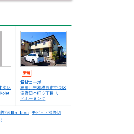
新着
賃貸コーポ
中央区
神奈川県相模原市中央区
let
淵野辺本町３丁目 リー
ベボーヌング
a淵野辺Ⅲre-born
モビ－ト淵野辺
6）