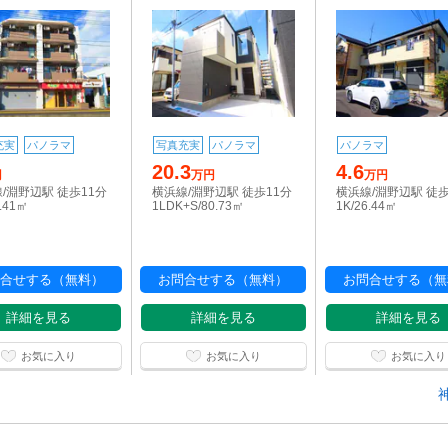
充実
パノラマ
写真充実
パノラマ
パノラマ
20.3
4.6
円
万円
万円
/淵野辺駅 徒歩11分
横浜線/淵野辺駅 徒歩11分
横浜線/淵野辺駅 徒歩
4.41㎡
1LDK+S/80.73㎡
1K/26.44㎡
合せする（無料）
お問合せする（無料）
お問合せする（無
詳細を見る
詳細を見る
詳細を見る
お気に入り
お気に入り
お気に入り