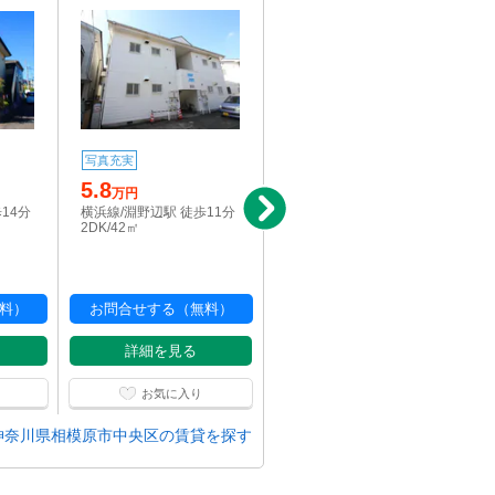
写真充実
新着
写真充実
5.8
10
万円
万円
14分
横浜線/淵野辺駅 徒歩11分
横浜線/淵野辺駅 徒歩12分
2DK/42㎡
2LDK+S/65.05㎡
料）
お問合せする（無料）
お問合せする（無料）
詳細を見る
詳細を見る
お気に入り
お気に入り
神奈川県相模原市中央区の賃貸を探す