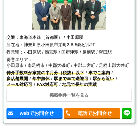
交通：
東海道本線（首都圏） / 小田原駅
所在地：
神奈川県小田原市栄町2-8-5錦ビル2F
得意駅：
小田原駅 / 鴨宮駅 / 国府津駅 / 足柄駅 / 螢田駅
得意エリア：
小田原市 / 南足柄市 / 中郡大磯町 / 中郡二宮町 / 足柄上郡大井町
仲介手数料が家賃の半月分（税抜）以下
車でご案内
多店舗展開
年中無休
駅まで車で送迎可
駅から近い
メール対応可
FAX対応可
地元で長年の実績
掲載物件一覧を見る
webでお問合せ
電話でお問合せ