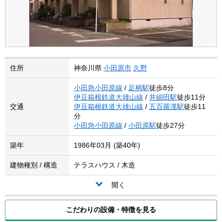
住所
神奈川県
小田原市
久野
小田急小田原線
/
足柄駅
徒歩8分
伊豆箱根鉄道大雄山線
/
井細田駅
徒歩11分
交通
伊豆箱根鉄道大雄山線
/
五百羅漢駅
徒歩11
分
小田急小田原線
/
小田原駅
徒歩27分
築年
1986年03月 (築40年)
建物種別 / 構造
テラスハウス / 木造
開く
こだわりの設備・特徴を見る