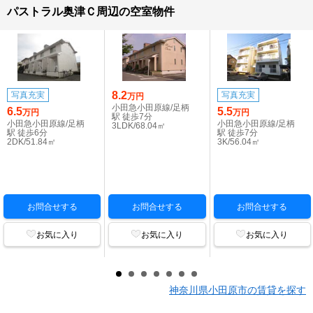
パストラル奥津Ｃ周辺の空室物件
8.2
写真充実
写真充実
万円
小田急小田原線/足柄
6.5
5.5
万円
万円
駅 徒歩7分
小田急小田原線/足柄
小田急小田原線/足柄
3LDK/68.04㎡
駅 徒歩6分
駅 徒歩7分
2DK/51.84㎡
3K/56.04㎡
お問合せする
お問合せする
お問合せする
お気に入り
お気に入り
お気に入り
神奈川県小田原市の賃貸を探す