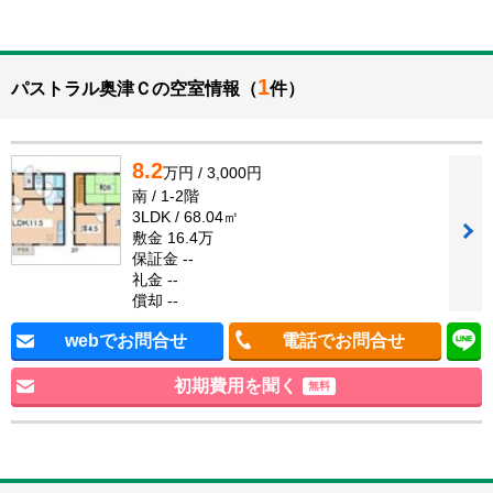
1
パストラル奥津Ｃの空室情報（
件）
8.2
万円 / 3,000円
南 / 1-2階
3LDK / 68.04㎡
敷金 16.4万
保証金 --
礼金 --
償却 --
webでお問合せ
電話でお問合せ
初期費用を聞く
無料