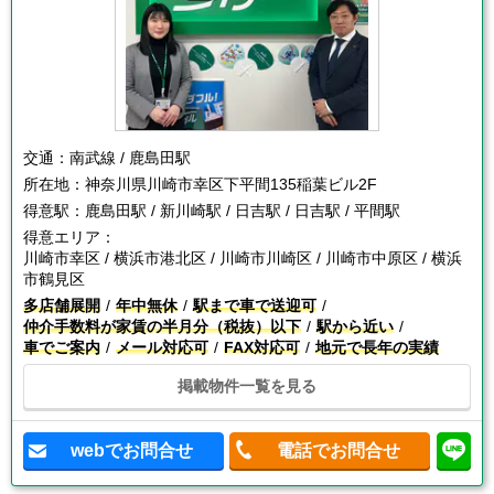
交通：
南武線 / 鹿島田駅
所在地：
神奈川県川崎市幸区下平間135稲葉ビル2F
得意駅：
鹿島田駅 / 新川崎駅 / 日吉駅 / 日吉駅 / 平間駅
得意エリア：
川崎市幸区 / 横浜市港北区 / 川崎市川崎区 / 川崎市中原区 / 横浜
市鶴見区
多店舗展開
年中無休
駅まで車で送迎可
仲介手数料が家賃の半月分（税抜）以下
駅から近い
車でご案内
メール対応可
FAX対応可
地元で長年の実績
掲載物件一覧を見る
webでお問合せ
電話でお問合せ