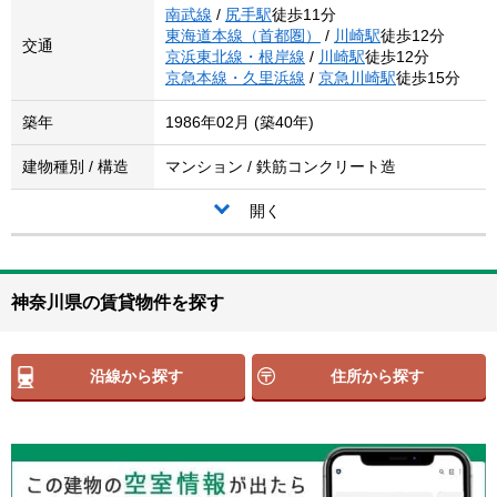
南武線
/
尻手駅
徒歩11分
東海道本線（首都圏）
/
川崎駅
徒歩12分
交通
京浜東北線・根岸線
/
川崎駅
徒歩12分
京急本線・久里浜線
/
京急川崎駅
徒歩15分
築年
1986年02月 (築40年)
建物種別 / 構造
マンション / 鉄筋コンクリート造
開く
神奈川県の賃貸物件を探す
沿線から探す
住所から探す