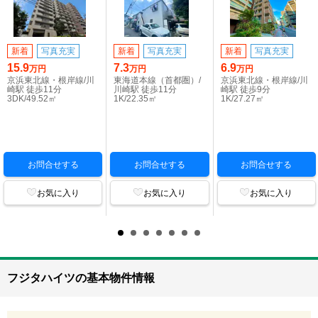
新着
写真充実
新着
写真充実
新着
写真充実
15.9
7.3
6.9
万円
万円
万円
京浜東北線・根岸線/川
東海道本線（首都圏）/
京浜東北線・根岸線/川
崎駅 徒歩11分
川崎駅 徒歩11分
崎駅 徒歩9分
3DK/49.52㎡
1K/22.35㎡
1K/27.27㎡
お問合せする
お問合せする
お問合せする
お気に入り
お気に入り
お気に入り
フジタハイツの基本物件情報