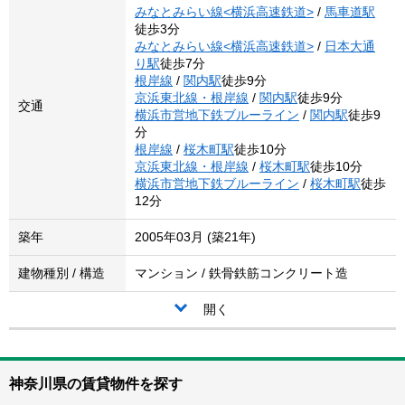
みなとみらい線<横浜高速鉄道>
/
馬車道駅
徒歩3分
みなとみらい線<横浜高速鉄道>
/
日本大通
り駅
徒歩7分
根岸線
/
関内駅
徒歩9分
京浜東北線・根岸線
/
関内駅
徒歩9分
交通
横浜市営地下鉄ブルーライン
/
関内駅
徒歩9
分
根岸線
/
桜木町駅
徒歩10分
京浜東北線・根岸線
/
桜木町駅
徒歩10分
横浜市営地下鉄ブルーライン
/
桜木町駅
徒歩
12分
築年
2005年03月 (築21年)
建物種別 / 構造
マンション / 鉄骨鉄筋コンクリート造
開く
神奈川県の賃貸物件を探す