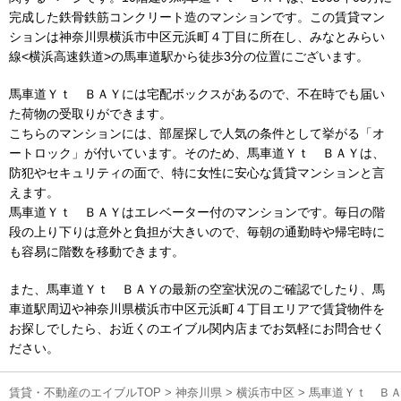
完成した鉄骨鉄筋コンクリート造のマンションです。この賃貸マン
ションは神奈川県横浜市中区元浜町４丁目に所在し、みなとみらい
線<横浜高速鉄道>の馬車道駅から徒歩3分の位置にございます。
馬車道Ｙｔ ＢＡＹには宅配ボックスがあるので、不在時でも届い
た荷物の受取りができます。
こちらのマンションには、部屋探しで人気の条件として挙がる「オ
ートロック」が付いています。そのため、馬車道Ｙｔ ＢＡＹは、
防犯やセキュリティの面で、特に女性に安心な賃貸マンションと言
えます。
馬車道Ｙｔ ＢＡＹはエレベーター付のマンションです。毎日の階
段の上り下りは意外と負担が大きいので、毎朝の通勤時や帰宅時に
も容易に階数を移動できます。
また、馬車道Ｙｔ ＢＡＹの最新の空室状況のご確認でしたり、馬
車道駅周辺や神奈川県横浜市中区元浜町４丁目エリアで賃貸物件を
お探しでしたら、お近くのエイブル関内店までお気軽にお問合せく
ださい。
賃貸・不動産のエイブルTOP
>
神奈川県
>
横浜市中区
>
馬車道Ｙｔ Ｂ