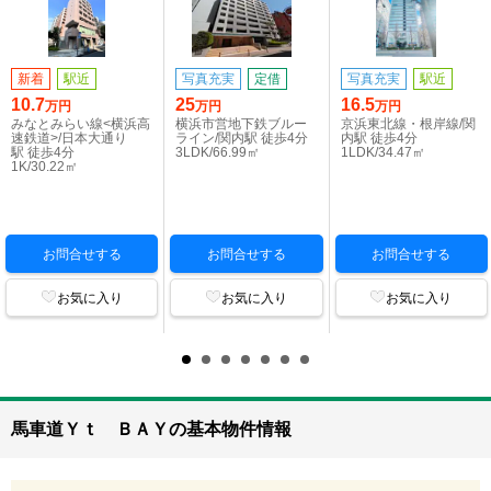
新着
駅近
写真充実
定借
写真充実
駅近
10.7
25
16.5
万円
万円
万円
みなとみらい線<横浜高
横浜市営地下鉄ブルー
京浜東北線・根岸線/関
速鉄道>/日本大通り
ライン/関内駅 徒歩4分
内駅 徒歩4分
駅 徒歩4分
3LDK/66.99㎡
1LDK/34.47㎡
1K/30.22㎡
お問合せする
お問合せする
お問合せする
お気に入り
お気に入り
お気に入り
馬車道Ｙｔ ＢＡＹの基本物件情報