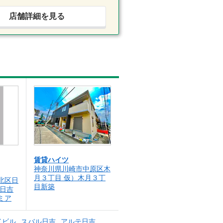
店舗詳細を見る
賃貸ハイツ
神奈川県川崎市中原区木
月３丁目 仮）木月３丁
北区日
目新築
ト日吉
ミア
イビル
スバル日吉
アルテ日吉