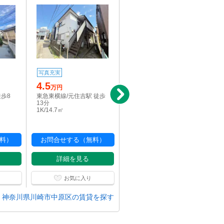
写真充実
新着
写真充実
4.5
4.5
万円
万円
徒歩8
東急東横線/元住吉駅 徒歩
東急東横線/日吉駅 徒歩7
13分
分
1K/14.7㎡
1R/14.4㎡
料）
お問合せする（無料）
お問合せする（無料）
詳細を見る
詳細を見る
お気に入り
お気に入り
神奈川県川崎市中原区の賃貸を探す