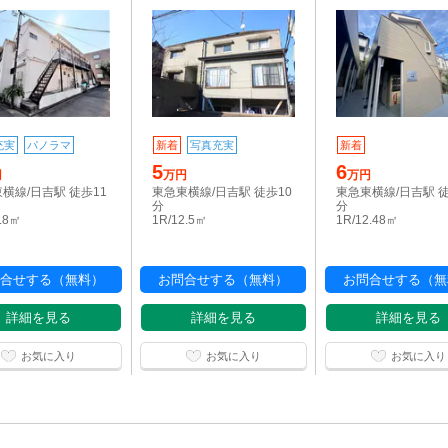
充実
パノラマ
新着
写真充実
新着
5
6
円
万円
万円
横線/日吉駅 徒歩11
東急東横線/日吉駅 徒歩10
東急東横線/日吉駅 
分
分
9.8㎡
1R/12.5㎡
1R/12.48㎡
合せする（無料）
お問合せする（無料）
お問合せする（無
詳細を見る
詳細を見る
詳細を見る
お気に入り
お気に入り
お気に入り