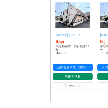
写真充実
パノラマ
写真
6
6
万円
万
東急東横線/日吉駅 徒歩11
東急東
分
分
1K/20㎡
1K/1
お問合せする（無料）
お問
詳細を見る
お気に入り