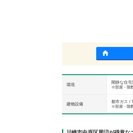
閑静な住宅
環境
※部屋・階
都市ガス / 
建物設備
※部屋・階
川崎市中原区周辺が得意な