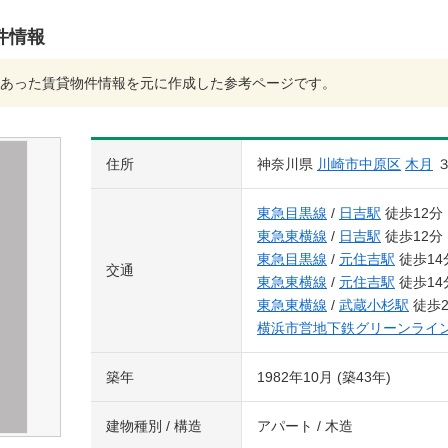
件情報
あった賃貸物件情報を元に作成した参考ページです。
住所
神奈川県
川崎市中原区
木月
東急目黒線
/
日吉駅
徒歩12分
東急東横線
/
日吉駅
徒歩12分
東急目黒線
/
元住吉駅
徒歩14
交通
東急東横線
/
元住吉駅
徒歩14
東急東横線
/
武蔵小杉駅
徒歩2
横浜市営地下鉄グリーンライ
築年
1982年10月 (築43年)
建物種別 / 構造
アパート / 木造