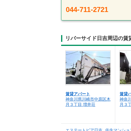
044-711-2721
リバーサイド日吉周辺の賃
賃貸アパート
賃貸
神奈川県川崎市中原区木
神奈
月３丁目 増井荘
月３丁
エステートピア日吉
佐生マンショ