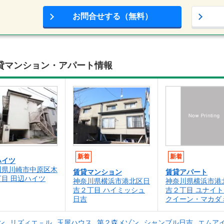
お問合せする（無料）
貸マンション・アパート情報
新着
新着
ハイツ
川県川崎市中原区木
賃貸マンション
賃貸アパート
目 田辺ハイツ
神奈川県横浜市港北区日
神奈川県横浜市港
吉２丁目 ハイミッシュ
吉２丁目 ユナイ
日吉
クイーン・マカダ
ン
リズィエ－ル
玉屋ハウス
第２森メゾン
シャンブル日吉
エムア