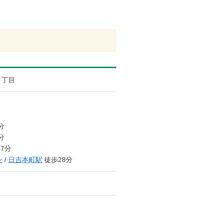
３丁目
分
分
7分
ン
/
日吉本町駅
徒歩28分