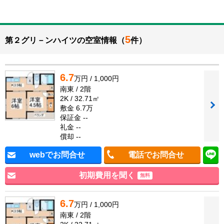
5
第２グリ－ンハイツの空室情報（
件）
6.7
万円 / 1,000円
南東 / 2階
2K / 32.71㎡
敷金 6.7万
保証金 --
礼金 --
償却 --
webでお問合せ
電話でお問合せ
初期費用を聞く
無料
6.7
万円 / 1,000円
南東 / 2階