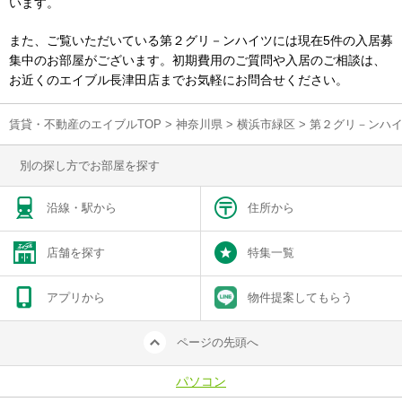
います。
また、ご覧いただいている第２グリ－ンハイツには現在5件の入居募
集中のお部屋がございます。初期費用のご質問や入居のご相談は、
お近くのエイブル長津田店までお気軽にお問合せください。
賃貸・不動産のエイブルTOP
>
神奈川県
>
横浜市緑区
>
第２グリ－ンハ
別の探し方でお部屋を探す
沿線・駅から
住所から
店舗を探す
特集一覧
アプリから
物件提案してもらう
ページの先頭へ
パソコン