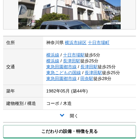
住所
神奈川県
横浜市緑区
十日市場町
横浜線
/
十日市場駅
徒歩5分
横浜線
/
長津田駅
徒歩25分
交通
東急田園都市線
/
長津田駅
徒歩25分
東急こどもの国線
/
長津田駅
徒歩25分
東急田園都市線
/
田奈駅
徒歩28分
築年
1982年05月 (築44年)
建物種別 / 構造
コーポ / 木造
開く
こだわりの設備・特徴を見る