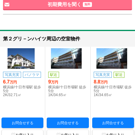
初期費用を聞く
無料
第２グリ－ンハイツ周辺の空室物件
写真充実
パノラマ
駅近
写真充実
駅近
6.7
9
8.8
万円
万円
万円
横浜線/十日市場駅 徒歩
横浜線/十日市場駅 徒歩
横浜線/十日市場駅 徒歩
5分
5分
5分
2K/32.71㎡
1K/34.65㎡
1K/34.65㎡
お問合せする
お問合せする
お問合せする
お気に入り
お気に入り
お気に入り