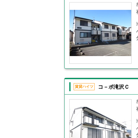
コ－ポ滝沢Ｃ
賃貸ハイツ