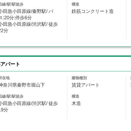
沿線/駅/駅徒歩
構造
小田急小田原線/秦野駅/ バ
鉄筋コンクリート造
ス:20分:停歩6分
小田急小田原線/渋沢駅/ 徒歩
22分
築アパート
所在地
建物種別
神奈川県秦野市堀山下
賃貸アパート
沿線/駅/駅徒歩
構造
小田急小田原線/渋沢駅/ 徒歩
木造
19分