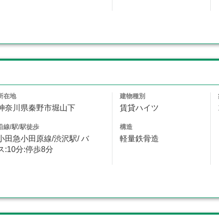
所在地
建物種別
神奈川県秦野市堀山下
賃貸ハイツ
沿線/駅/駅徒歩
構造
小田急小田原線/渋沢駅/ バ
軽量鉄骨造
ス:10分:停歩8分