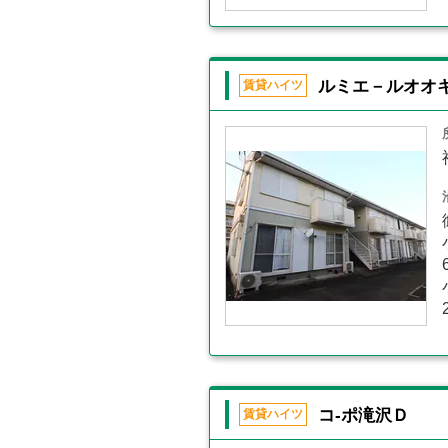
ルミエ－ルオオ
賃貸ハイツ
コ-ポ滝沢Ｄ
賃貸ハイツ