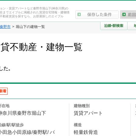
ョン・賃貸アパートなど秦野市堀山下(神奈川県)の
在までエイブルに掲載された賃貸住宅情報・建物情
不動産賃貸を探すなら、お部屋探しのエイブル
秦野市
堀山下の建物一覧
賃貸不動産・建物一覧
した。
新着
所在地
建物種別
神奈川県秦野市堀山下
賃貸アパート
沿線/駅/駅徒歩
構造
小田急小田原線/秦野駅/ バ
軽量鉄骨造