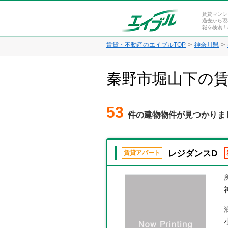
賃貸マンシ
過去から現
報を検索！
賃貸・不動産のエイブルTOP
神奈川県
秦野市堀山下の
53
件の建物物件が見つかりま
レジダンスD
賃貸アパート