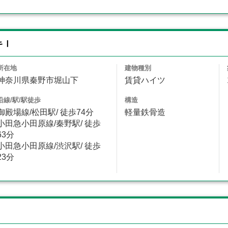
キⅠ
所在地
建物種別
神奈川県秦野市堀山下
賃貸ハイツ
沿線/駅/駅徒歩
構造
御殿場線/松田駅/ 徒歩74分
軽量鉄骨造
小田急小田原線/秦野駅/ 徒歩
63分
小田急小田原線/渋沢駅/ 徒歩
23分