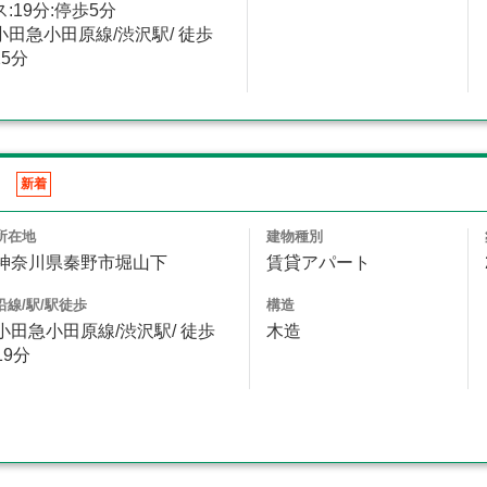
ス:19分:停歩5分
小田急小田原線/渋沢駅/ 徒歩
25分
ェ
新着
所在地
建物種別
神奈川県秦野市堀山下
賃貸アパート
沿線/駅/駅徒歩
構造
小田急小田原線/渋沢駅/ 徒歩
木造
19分