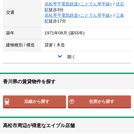
高松琴平電気鉄道<ことでん琴平線>
/
伏石
駅
徒歩3分
交通
高松琴平電気鉄道<ことでん琴平線>
/
三条
駅
徒歩17分
築年
1971年08月 (築55年)
建物種別 / 構造
貸家 / 木造
開く
香川県の賃貸物件を探す
沿線から探す
住所から探す
高松市周辺が得意なエイブル店舗