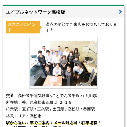
エイブルネットワーク高松店
オススメポイン
満点の笑顔でご来店をお待ちしておりま
ト
す！
交通：
高松琴平電気鉄道<ことでん琴平線> / 瓦町駅
所在地：
香川県高松市瓦町２-２-１９
得意駅：
瓦町駅 / 三条駅 / 太田駅 / 高松駅 / 香西駅
得意エリア：
高松市
駅から近い
車でご案内
メール対応可
駐車場有