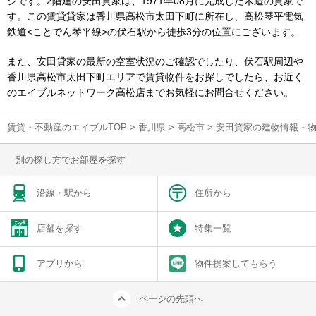
ジです。2階建の安田貸家は、1971年08月に完成した木造の貸家で
す。この賃貸貸家は香川県高松市太田下町に所在し、高松琴平電気
鉄道<ことでん琴平線>の伏石駅から徒歩3分の位置にございます。
また、安田貸家の最新の空室状況のご確認でしたり、伏石駅周辺や
香川県高松市太田下町エリアで賃貸物件をお探しでしたら、お近く
のエイブルネットワーク高松店までお気軽にお問合せください。
賃貸・不動産のエイブルTOP
>
香川県
>
高松市
>
安田貸家の建物情報・
別の探し方でお部屋を探す
沿線・駅から
住所から
店舗を探す
特集一覧
アプリから
物件提案してもらう
ページの先頭へ