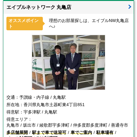
エイブルネットワーク 丸亀店
オススメポイン
理想のお部屋探しは、エイブルNW丸亀店
ト
へ♪
交通：
予讃線・内子線 / 丸亀駅
所在地：
香川県丸亀市土器町東4丁目851
得意駅：
宇多津駅 / 丸亀駅
得意エリア：
丸亀市 / 坂出市 / 綾歌郡宇多津町 / 仲多度郡多度津町 / 善通寺市
多店舗展開
駅まで車で送迎可
車でご案内
駐車場有