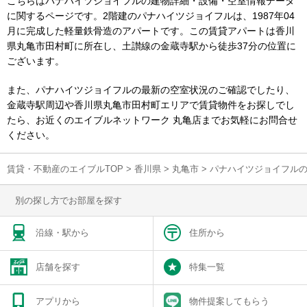
こちらはパナハイツジョイフルの建物詳細・設備・空室情報データ
に関するページです。2階建のパナハイツジョイフルは、1987年04
月に完成した軽量鉄骨造のアパートです。この賃貸アパートは香川
県丸亀市田村町に所在し、土讃線の金蔵寺駅から徒歩37分の位置に
ございます。
また、パナハイツジョイフルの最新の空室状況のご確認でしたり、
金蔵寺駅周辺や香川県丸亀市田村町エリアで賃貸物件をお探しでし
たら、お近くのエイブルネットワーク 丸亀店までお気軽にお問合せ
ください。
賃貸・不動産のエイブルTOP
>
香川県
>
丸亀市
>
パナハイツジョイフル
別の探し方でお部屋を探す
沿線・駅から
住所から
店舗を探す
特集一覧
アプリから
物件提案してもらう