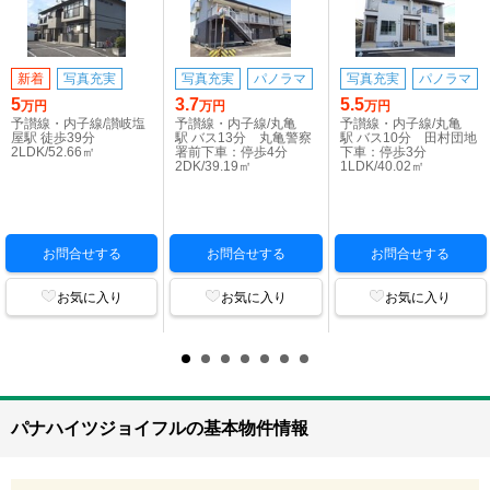
新着
写真充実
写真充実
パノラマ
写真充実
パノラマ
5
3.7
5.5
万円
万円
万円
予讃線・内子線/讃岐塩
予讃線・内子線/丸亀
予讃線・内子線/丸亀
屋駅 徒歩39分
駅 バス13分 丸亀警察
駅 バス10分 田村団地
2LDK/52.66㎡
署前下車：停歩4分
下車：停歩3分
2DK/39.19㎡
1LDK/40.02㎡
お問合せする
お問合せする
お問合せする
お気に入り
お気に入り
お気に入り
パナハイツジョイフルの基本物件情報