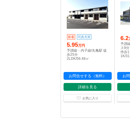
6.2
新着
写真充実
5.95
予讃線
万円
ス9
予讃線・内子線/丸亀駅 徒
停歩1
歩25分
1K/3
2LDK/56.48㎡
お問合せする（無料）
お問
詳細を見る
お気に入り