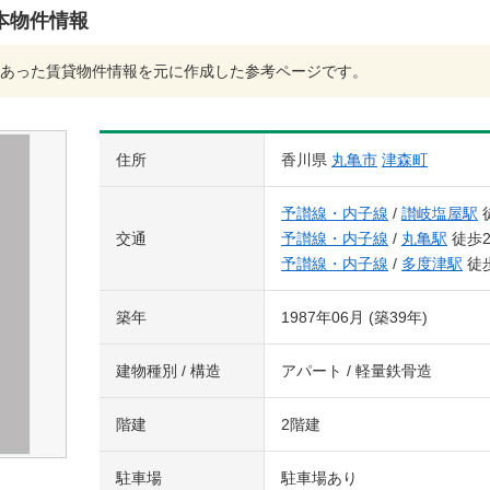
本物件情報
あった賃貸物件情報を元に作成した参考ページです。
住所
香川県
丸亀市
津森町
予讃線・内子線
/
讃岐塩屋駅
交通
予讃線・内子線
/
丸亀駅
徒歩2
予讃線・内子線
/
多度津駅
徒歩
築年
1987年06月 (築39年)
建物種別 / 構造
アパート / 軽量鉄骨造
階建
2階建
駐車場
駐車場あり