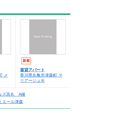
新着
賃貸アパート
町 メ
香川県丸亀市津森町 マ
リアージュⅢ
ルズ高丸 A棟
ミエール津森