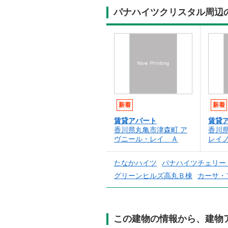
パナハイツクリスタル周辺
新着
新着
賃貸アパート
賃貸
香川県丸亀市津森町 ア
香川
ヴニール・レイ Ａ
レイ
たなかハイツ
パナハイツチェリー
グリーンヒルズ高丸Ｂ棟
カーサ・
この建物の情報から、建物