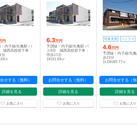
6.3
写真充実
パノラマ
万円
万円
4.6
・内子線/丸亀駅 バ
予讃線・内子線/丸亀駅 バ
万円
分 城西高校前下車：
ス9分 城西高校前下車：
予讃線・内子線/丸亀
1分
停歩11分
歩23分
1.69㎡
1K/31.69㎡
1LDK/45.77㎡
合せする（無料）
お問合せする（無料）
お問合せする（無
詳細を見る
詳細を見る
詳細を見る
お気に入り
お気に入り
お気に入り