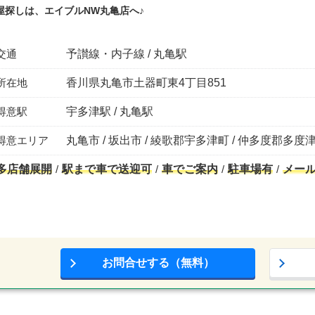
屋探しは、エイブルNW丸亀店へ♪
交通
予讃線・内子線 / 丸亀駅
所在地
香川県丸亀市土器町東4丁目851
得意駅
宇多津駅 / 丸亀駅
得意エリア
丸亀市 / 坂出市 / 綾歌郡宇多津町 / 仲多度郡多度津
多店舗展開
駅まで車で送迎可
車でご案内
駐車場有
メー
お問合せする（無料）