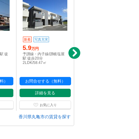
新着
写真充実
写真充実
パノラマ
5.9
6.4
万円
万円
駅 徒
予讃線・内子線/讃岐塩屋
予讃線・内子線/讃岐塩屋
駅 徒歩20分
駅 徒歩25分
2LDK/58.47㎡
3LDK/65.21㎡
料）
お問合せする（無料）
お問合せする（無料）
詳細を見る
詳細を見る
お気に入り
お気に入り
香川県丸亀市の賃貸を探す