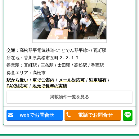
交通：
高松琴平電気鉄道<ことでん琴平線> / 瓦町駅
所在地：
香川県高松市瓦町２-２-１９
得意駅：
瓦町駅 / 三条駅 / 太田駅 / 高松駅 / 香西駅
得意エリア：
高松市
駅から近い
車でご案内
メール対応可
駐車場有
FAX対応可
地元で長年の実績
掲載物件一覧を見る
webでお問合せ
電話でお問合せ