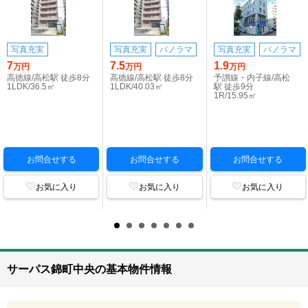
写真充実
写真充実
パノラマ
写真充実
パノラマ
7
7.5
1.9
万円
万円
万円
高徳線/高松駅 徒歩8分
高徳線/高松駅 徒歩8分
予讃線・内子線/高松
1LDK/36.5㎡
1LDK/40.03㎡
駅 徒歩9分
1R/15.95㎡
お問合せする
お問合せする
お問合せする
お気に入り
お気に入り
お気に入り
サーパス錦町中央の基本物件情報