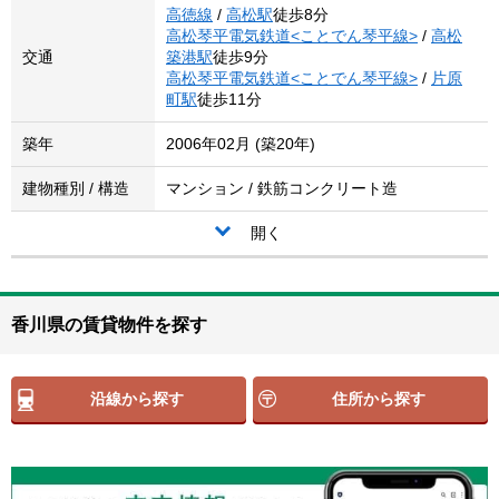
高徳線
/
高松駅
徒歩8分
高松琴平電気鉄道<ことでん琴平線>
/
高松
交通
築港駅
徒歩9分
高松琴平電気鉄道<ことでん琴平線>
/
片原
町駅
徒歩11分
築年
2006年02月 (築20年)
建物種別 / 構造
マンション / 鉄筋コンクリート造
開く
香川県の賃貸物件を探す
沿線から探す
住所から探す